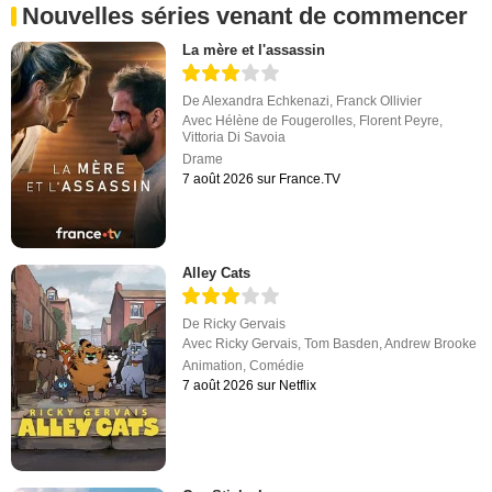
Nouvelles séries venant de commencer
La mère et l'assassin
De
Alexandra Echkenazi
,
Franck Ollivier
Avec
Hélène de Fougerolles
,
Florent Peyre
,
Vittoria Di Savoia
Drame
7 août 2026 sur France.TV
Alley Cats
De
Ricky Gervais
Avec
Ricky Gervais
,
Tom Basden
,
Andrew Brooke
Animation
,
Comédie
7 août 2026 sur Netflix