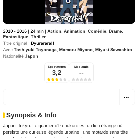
2010 - 2016
|
24 min
|
Action
,
Animation
,
Comédie
,
Drame
,
Fantastique
,
Thriller
Titre original :
Dyurarara!!
Avec
Toshiyuki Toyonaga
,
Mamoru Miyano
,
Miyuki Sawashiro
Nationalité
Japon
Spectateurs
Mes amis
3,2
--
Synopsis & Info
Japon, Tokyo. Le quartier d'Ikebukuro est un lieu étrange où
persiste une curieuse légende urbaine : une motarde sans tête