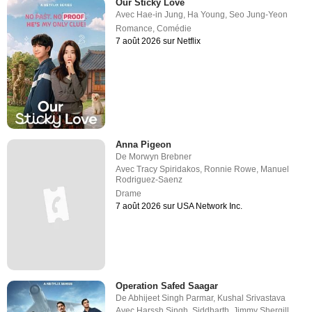
Our Sticky Love
Avec
Hae-in Jung
,
Ha Young
,
Seo Jung-Yeon
Romance
,
Comédie
7 août 2026 sur Netflix
Anna Pigeon
De
Morwyn Brebner
Avec
Tracy Spiridakos
,
Ronnie Rowe
,
Manuel
Rodriguez-Saenz
Drame
7 août 2026 sur USA Network Inc.
Operation Safed Saagar
De
Abhijeet Singh Parmar
,
Kushal Srivastava
Avec
Harssh Singh
,
Siddharth
,
Jimmy Shergill