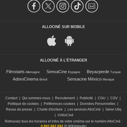
ALLOCINÉ SUR MOBILE
ALLOCINÉ À L'ÉTRANGER
Filmstarts
SensaCine
Beyazperde
Allemagne
Espagne
Turquie
AdoroCinema
Sensacine México
Brésil
Mexique
Contact
|
Qui sommes-nous
|
Recrutement
|
Publicité
|
CGU
|
CGV
|
Politique de cookies
|
Préférences cookies
|
Données Personnelles
|
Revue de presse
|
Charte d'écriture
|
Les services AlloCiné
|
Gérer Utiq
|
©AlloCiné
Retrouvez tous les horaires et infos de votre cinéma sur le numéro AlloCiné :
0 892 892 892
(0,90€/minute)