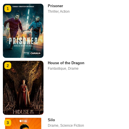
Prisoner
1
Thriller
,
Action
House of the Dragon
2
Fantastique
,
Drame
Silo
3
Drame
,
Science Fiction