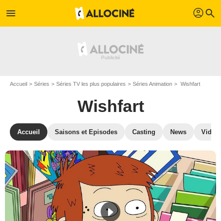
profil
menu
search
Accueil
Séries
Séries TV les plus populaires
Séries Animation
Wishfart
Wishfart
Accueil
Saisons et Episodes
Casting
News
Vidéo