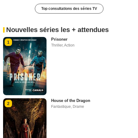
Top consultations des séries TV
Nouvelles séries les + attendues
Prisoner
1
Thriller
,
Action
House of the Dragon
2
Fantastique
,
Drame