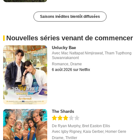
Saisons inédites bientôt diffusées
Nouvelles séries venant de commencer
Unlucky Bae
Avec
Mac Nattapat Nimjirawat
,
Tham Tupthong
Suwanrakanont
Romance
,
Drame
6 août 2026 sur Netflix
The Shards
De
Ryan Murphy
,
Bret Easton Ellis
Avec
Igby Rigney
,
Kaia Gerber
,
Homer Gere
Drame
,
Thriller