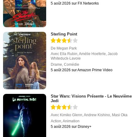
5 août 2026 sur FX Networks
Sterling Point
De
Megan Park
Avec
Ella Rubin
,
Amélie Hoeferle
,
Jacob
Whiteduck-Lavoie
Drame
,
Comédie
5 août 2026 sur Amazon Prime Video
Star Wars: Visions Présente - Le Neuvième
Jedi
Avec
Kimiko Glenn
,
Andrew Kishino
,
Masi Oka
Action
,
Animation
5 août 2026 sur Disney+