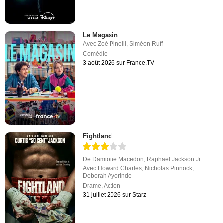
Le Magasin
Avec
Zoé Pinelli
,
Siméon Ruff
Comédie
3 août 2026 sur France.TV
Fightland
De
Damione Macedon
,
Raphael Jackson Jr.
Avec
Howard Charles
,
Nicholas Pinnock
,
Deborah Ayorinde
Drame
,
Action
31 juillet 2026 sur Starz