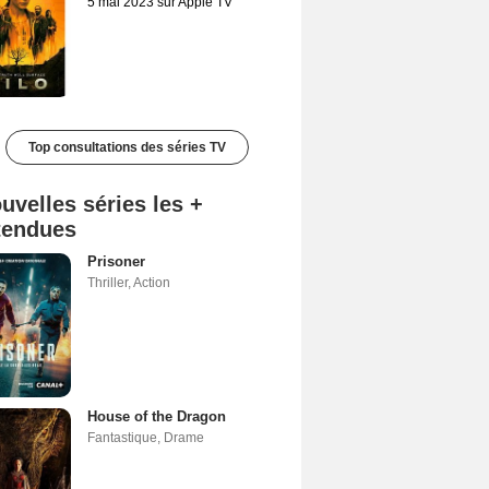
5 mai 2023 sur Apple TV
Top consultations des séries TV
uvelles séries les +
tendues
Prisoner
Thriller
,
Action
House of the Dragon
Fantastique
,
Drame