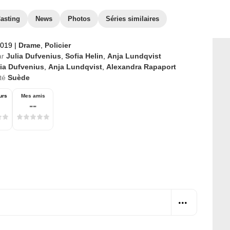
asting
News
Photos
Séries similaires
2019
|
Drame
,
Policier
ar
Julia Dufvenius
,
Sofia Helin
,
Anja Lundqvist
lia Dufvenius
,
Anja Lundqvist
,
Alexandra Rapaport
té
Suède
urs
Mes amis
--