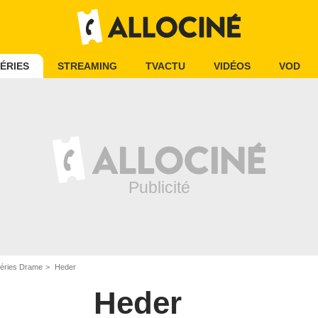
ÉRIES
STREAMING
TVACTU
VIDÉOS
VOD
éries Drame
Heder
Heder