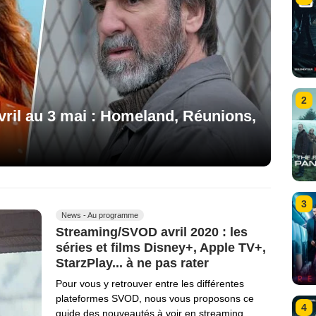
2
avril au 3 mai : Homeland, Réunions,
3
News - Au programme
Streaming/SVOD avril 2020 : les
séries et films Disney+, Apple TV+,
StarzPlay... à ne pas rater
Pour vous y retrouver entre les différentes
plateformes SVOD, nous vous proposons ce
4
guide des nouveautés à voir en streaming…