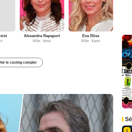
vist
Alexandra Rapaport
Eva Röse
ni
Rôle : Nour
Rôle : Karin
Voir le casting complet
Sé
1