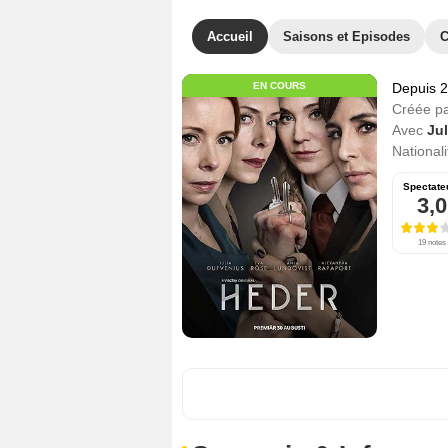
Accueil
Saisons et Episodes
C
EN COURS
Depuis 
Créée p
Avec
Ju
Nationali
Spectate
3,0
19 notes