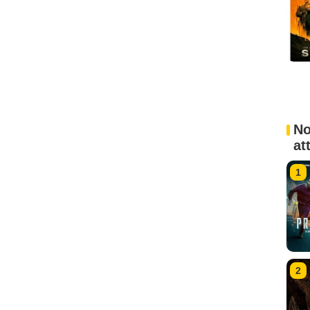
No
at
1
2