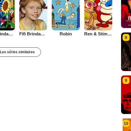
Fifi Brindacier (1998)
Fifi Brindacier (1969)
Robin
Ren & Stimpy
8
Les séries similaires
9
10