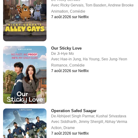
Avec
Ricky Gervais
,
Tom Basden
,
Andrew Brooke
Animation
,
Comédie
7 août 2026 sur Netflix
Our Sticky Love
De
Ji-Hye Mo
Avec
Hae-in Jung
,
Ha Young
,
Seo Jung-Yeon
Romance
,
Comédie
7 août 2026 sur Netflix
Operation Safed Saagar
De
Abhijeet Singh Parmar
,
Kushal Srivastava
Avec
Siddharth
,
Jimmy Shergill
,
Abhay Verma
Action
,
Drame
7 août 2026 sur Netflix