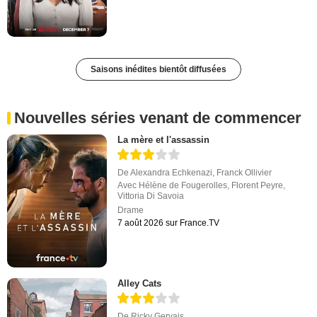
Saisons inédites bientôt diffusées
Nouvelles séries venant de commencer
La mère et l'assassin
De
Alexandra Echkenazi
,
Franck Ollivier
Avec
Hélène de Fougerolles
,
Florent Peyre
,
Vittoria Di Savoia
Drame
7 août 2026 sur France.TV
Alley Cats
De
Ricky Gervais