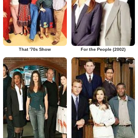
That '70s Show
For the People (2002)