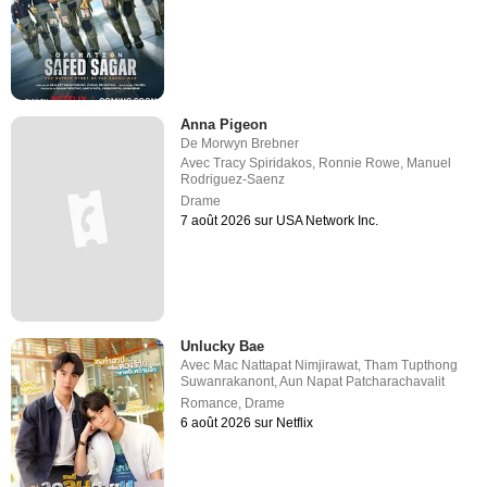
Anna Pigeon
De
Morwyn Brebner
Avec
Tracy Spiridakos
,
Ronnie Rowe
,
Manuel
Rodriguez-Saenz
Drame
7 août 2026 sur USA Network Inc.
Unlucky Bae
Avec
Mac Nattapat Nimjirawat
,
Tham Tupthong
Suwanrakanont
,
Aun Napat Patcharachavalit
Romance
,
Drame
6 août 2026 sur Netflix