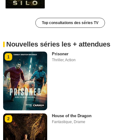
Top consultations des séries TV
Nouvelles séries les + attendues
Prisoner
1
Thriller
,
Action
House of the Dragon
2
Fantastique
,
Drame