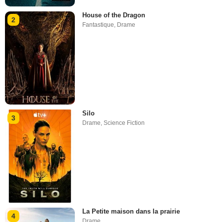
House of the Dragon
2
Fantastique
,
Drame
Silo
3
Drame
,
Science Fiction
La Petite maison dans la prairie
4
Drame