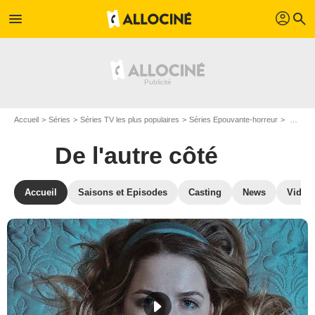
profil
menu
search
Accueil
Séries
Séries TV les plus populaires
Séries Epouvante-horreur
De l'autre côté
De l'autre côté
Accueil
Saisons et Episodes
Casting
News
Vidéo