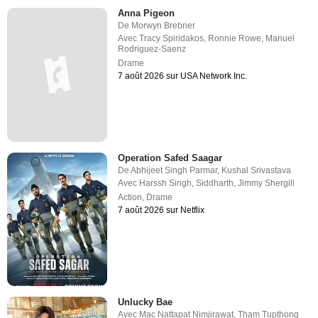
Anna Pigeon
De
Morwyn Brebner
Avec
Tracy Spiridakos
,
Ronnie Rowe
,
Manuel
Rodriguez-Saenz
Drame
7 août 2026 sur USA Network Inc.
Operation Safed Saagar
De
Abhijeet Singh Parmar
,
Kushal Srivastava
Avec
Harssh Singh
,
Siddharth
,
Jimmy Shergill
Action
,
Drame
7 août 2026 sur Netflix
Unlucky Bae
Avec
Mac Nattapat Nimjirawat
,
Tham Tupthong