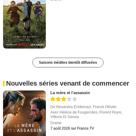
Saisons inédites bientôt diffusées
Nouvelles séries venant de commencer
La mère et l'assassin
De
Alexandra Echkenazi
,
Franck Ollivier
Avec
Hélène de Fougerolles
,
Florent Peyre
,
Vittoria Di Savoia
Drame
7 août 2026 sur France.TV