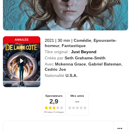
ANNULÉE
2021
|
30 min
|
Comédie
,
Epouvante-
horreur
,
Fantastique
Titre original :
Just Beyond
Créée par
Seth Grahame-Smith
Avec
Mckenna Grace
,
Gabriel Bateman
,
Cedric Joe
Nationalité
U.S.A.
Spectateurs
Mes amis
2,9
--
60 notes, 6 critiques