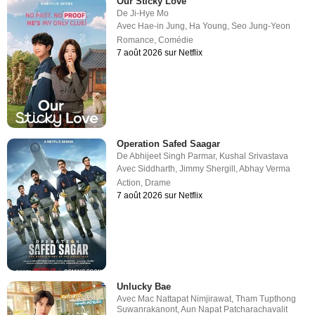
Our Sticky Love
De
Ji-Hye Mo
Avec
Hae-in Jung
,
Ha Young
,
Seo Jung-Yeon
Romance
,
Comédie
7 août 2026 sur Netflix
Operation Safed Saagar
De
Abhijeet Singh Parmar
,
Kushal Srivastava
Avec
Siddharth
,
Jimmy Shergill
,
Abhay Verma
Action
,
Drame
7 août 2026 sur Netflix
Unlucky Bae
Avec
Mac Nattapat Nimjirawat
,
Tham Tupthong
Suwanrakanont
,
Aun Napat Patcharachavalit