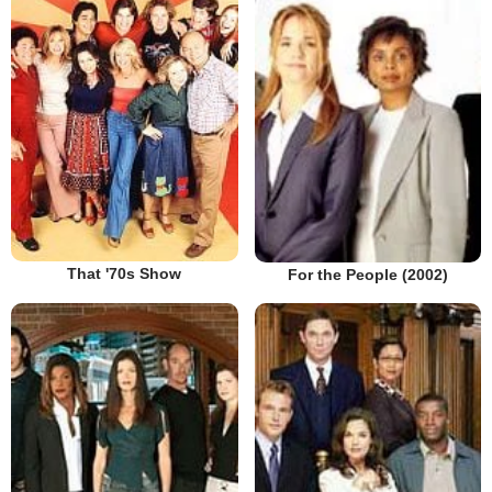
That '70s Show
For the People (2002)