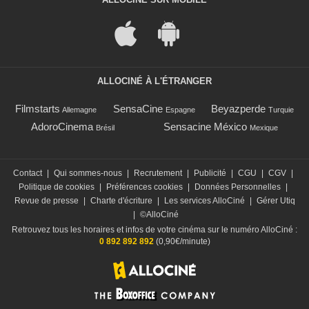
ALLOCINÉ À L'ÉTRANGER
Filmstarts
SensaCine
Beyazperde
Allemagne
Espagne
Turquie
AdoroCinema
Sensacine México
Brésil
Mexique
Contact
|
Qui sommes-nous
|
Recrutement
|
Publicité
|
CGU
|
CGV
|
Politique de cookies
|
Préférences cookies
|
Données Personnelles
|
Revue de presse
|
Charte d'écriture
|
Les services AlloCiné
|
Gérer Utiq
|
©AlloCiné
Retrouvez tous les horaires et infos de votre cinéma sur le numéro AlloCiné :
0 892 892 892
(0,90€/minute)