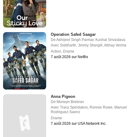
Operation Safed Saagar
De
Abhijeet Singh Parmar
,
Kushal Srivastava
Avec
Siddharth
,
Jimmy Shergill
,
Abhay Verma
Action
,
Drame
7 août 2026 sur Netflix
Anna Pigeon
De
Morwyn Brebner
Avec
Tracy Spiridakos
,
Ronnie Rowe
,
Manuel
Rodriguez-Saenz
Drame
7 août 2026 sur USA Network Inc.