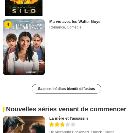
Ma vie avec les Walter Boys
4
Romance
,
Comédie
Saisons inédites bientôt diffusées
Nouvelles séries venant de commencer
La mère et l'assassin
De
Alexandra Echkenazi
,
Franck Ollivier