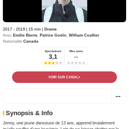
2017 - 2019
|
15 min
|
Drame
Avec
Emilie Bierre
,
Patrice Godin
,
William Coallier
Nationalité
Canada
Spectateurs
Mes amis
3,1
--
VOIR SUR CANAL+
Synopsis & Info
Jenny, une jeune danseuse de 13 ans, apprend brutalement
qu'elle souffre d'une leucémie. Loin de se laisser abattre par la