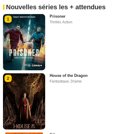
Nouvelles séries les + attendues
Prisoner
1
Thriller
,
Action
House of the Dragon
2
Fantastique
,
Drame