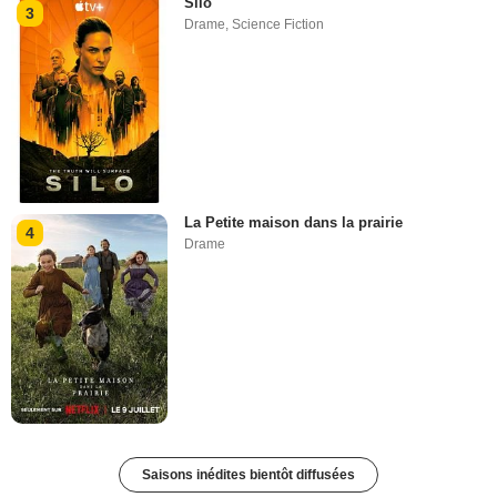
Silo
3
Drame
,
Science Fiction
La Petite maison dans la prairie
4
Drame
Saisons inédites bientôt diffusées