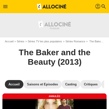
profil
menu
search
Accueil
Séries
Séries TV les plus populaires
Séries Romance
The Baker and the Beauty (2013)
The Baker and the
Beauty (2013)
Accueil
Saisons et Episodes
Casting
Critiques
Ph
ANNULÉE