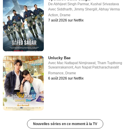
De
Abhijeet Singh Parmar
,
Kushal Srivastava
Avec
Siddharth
,
Jimmy Shergill
,
Abhay Verma
Action
,
Drame
7 août 2026 sur Netflix
Unlucky Bae
Avec
Mac Nattapat Nimjirawat
,
Tham Tupthong
Suwanrakanont
,
Aun Napat Patcharachavalit
Romance
,
Drame
6 août 2026 sur Netflix
Nouvelles séries en ce moment à la TV