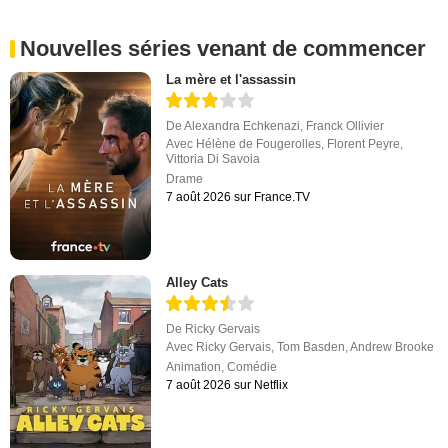
Nouvelles séries venant de commencer
La mère et l'assassin
De
Alexandra Echkenazi
,
Franck Ollivier
Avec
Hélène de Fougerolles
,
Florent Peyre
,
Vittoria Di Savoia
Drame
7 août 2026 sur France.TV
Alley Cats
De
Ricky Gervais
Avec
Ricky Gervais
,
Tom Basden
,
Andrew Brooke
Animation
,
Comédie
7 août 2026 sur Netflix