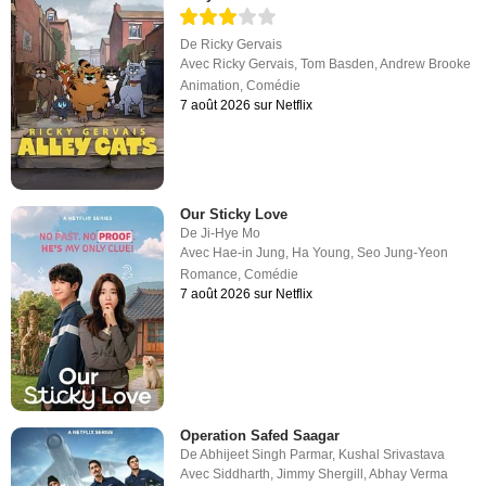
De
Ricky Gervais
Avec
Ricky Gervais
,
Tom Basden
,
Andrew Brooke
Animation
,
Comédie
7 août 2026 sur Netflix
Our Sticky Love
De
Ji-Hye Mo
Avec
Hae-in Jung
,
Ha Young
,
Seo Jung-Yeon
Romance
,
Comédie
7 août 2026 sur Netflix
Operation Safed Saagar
De
Abhijeet Singh Parmar
,
Kushal Srivastava
Avec
Siddharth
,
Jimmy Shergill
,
Abhay Verma