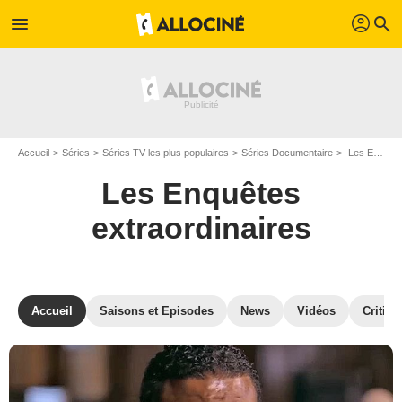
profil
menu
search
Accueil
Séries
Séries TV les plus populaires
Séries Documentaire
Les Enquêtes extraordinaires
Les Enquêtes
extraordinaires
Accueil
Saisons et Episodes
News
Vidéos
Critiqu