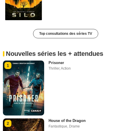
Top consultations des séries TV
Nouvelles séries les + attendues
Prisoner
1
Thriller
,
Action
House of the Dragon
2
Fantastique
,
Drame