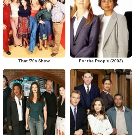
That '70s Show
For the People (2002)