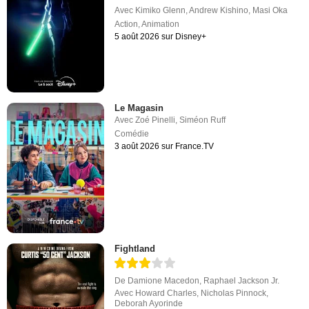
Avec
Kimiko Glenn
,
Andrew Kishino
,
Masi Oka
Action
,
Animation
5 août 2026 sur Disney+
Le Magasin
Avec
Zoé Pinelli
,
Siméon Ruff
Comédie
3 août 2026 sur France.TV
Fightland
De
Damione Macedon
,
Raphael Jackson Jr.
Avec
Howard Charles
,
Nicholas Pinnock
,
Deborah Ayorinde