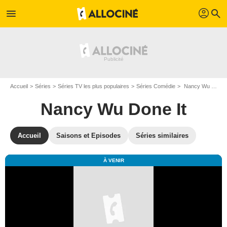
profil
menu
search
Accueil
Séries
Séries TV les plus populaires
Séries Comédie
Nancy Wu Done It
Nancy Wu Done It
Accueil
Saisons et Episodes
Séries similaires
À VENIR