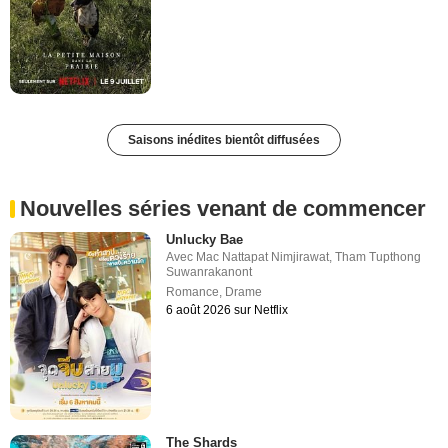
Saisons inédites bientôt diffusées
Nouvelles séries venant de commencer
Unlucky Bae
Avec
Mac Nattapat Nimjirawat
,
Tham Tupthong
Suwanrakanont
Romance
,
Drame
6 août 2026 sur Netflix
The Shards