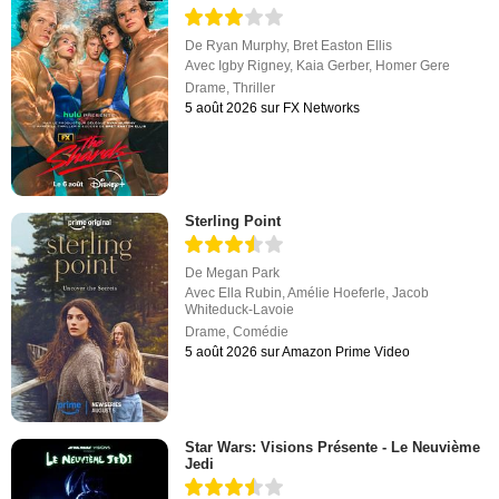
De
Ryan Murphy
,
Bret Easton Ellis
Avec
Igby Rigney
,
Kaia Gerber
,
Homer Gere
Drame
,
Thriller
5 août 2026 sur FX Networks
Sterling Point
De
Megan Park
Avec
Ella Rubin
,
Amélie Hoeferle
,
Jacob
Whiteduck-Lavoie
Drame
,
Comédie
5 août 2026 sur Amazon Prime Video
Star Wars: Visions Présente - Le Neuvième
Jedi