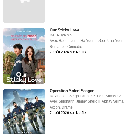
Our Sticky Love
De
Ji-Hye Mo
Avec
Hae-in Jung
,
Ha Young
,
Seo Jung-Yeon
Romance
,
Comédie
7 août 2026 sur Netflix
Operation Safed Saagar
De
Abhijeet Singh Parmar
,
Kushal Srivastava
Avec
Siddharth
,
Jimmy Shergill
,
Abhay Verma
Action
,
Drame
7 août 2026 sur Netflix