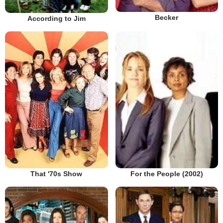
Becker
According to Jim
That '70s Show
For the People (2002)