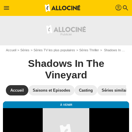
profil
menu
search
Accueil
Séries
Séries TV les plus populaires
Séries Thriller
Shadows In The Vineyard
Shadows In The
Vineyard
Accueil
Saisons et Episodes
Casting
Séries similaire
À VENIR