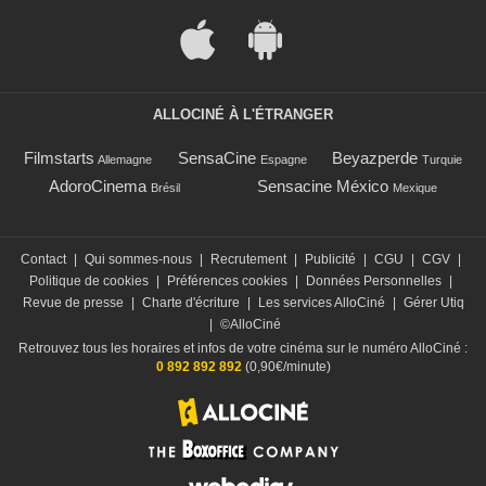
ALLOCINÉ À L'ÉTRANGER
Filmstarts
SensaCine
Beyazperde
Allemagne
Espagne
Turquie
AdoroCinema
Sensacine México
Brésil
Mexique
Contact
|
Qui sommes-nous
|
Recrutement
|
Publicité
|
CGU
|
CGV
|
Politique de cookies
|
Préférences cookies
|
Données Personnelles
|
Revue de presse
|
Charte d'écriture
|
Les services AlloCiné
|
Gérer Utiq
|
©AlloCiné
Retrouvez tous les horaires et infos de votre cinéma sur le numéro AlloCiné :
0 892 892 892
(0,90€/minute)