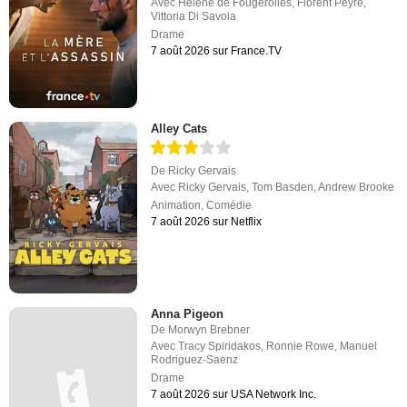
Avec
Hélène de Fougerolles
,
Florent Peyre
,
Vittoria Di Savoia
Drame
7 août 2026 sur France.TV
Alley Cats
De
Ricky Gervais
Avec
Ricky Gervais
,
Tom Basden
,
Andrew Brooke
Animation
,
Comédie
7 août 2026 sur Netflix
Anna Pigeon
De
Morwyn Brebner
Avec
Tracy Spiridakos
,
Ronnie Rowe
,
Manuel
Rodriguez-Saenz
Drame
7 août 2026 sur USA Network Inc.