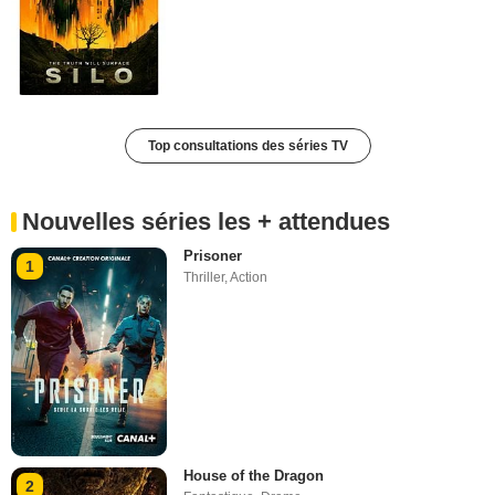
Top consultations des séries TV
Nouvelles séries les + attendues
Prisoner
1
Thriller
,
Action
House of the Dragon
2