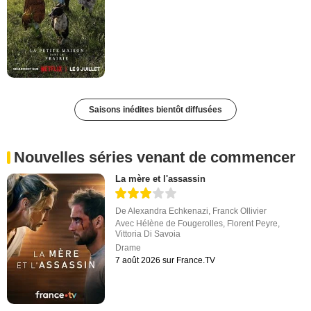
Saisons inédites bientôt diffusées
Nouvelles séries venant de commencer
La mère et l'assassin
De
Alexandra Echkenazi
,
Franck Ollivier
Avec
Hélène de Fougerolles
,
Florent Peyre
,
Vittoria Di Savoia
Drame
7 août 2026 sur France.TV