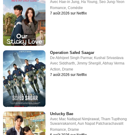
Avec
Hae-in Jung
,
Ha Young
,
Seo Jung-Yeon
Romance
,
Comédie
7 août 2026 sur Netflix
Operation Safed Saagar
De
Abhijeet Singh Parmar
,
Kushal Srivastava
Avec
Siddharth
,
Jimmy Shergill
,
Abhay Verma
Action
,
Drame
7 août 2026 sur Netflix
Unlucky Bae
Avec
Mac Nattapat Nimjirawat
,
Tham Tupthong
Suwanrakanont
,
Aun Napat Patcharachavalit
Romance
,
Drame