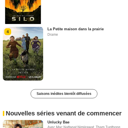
La Petite maison dans la prairie
4
Drame
Saisons inédites bientôt diffusées
Nouvelles séries venant de commencer
Unlucky Bae
Avec
Mac Nattapat Nimjirawat
,
Tham Tupthong