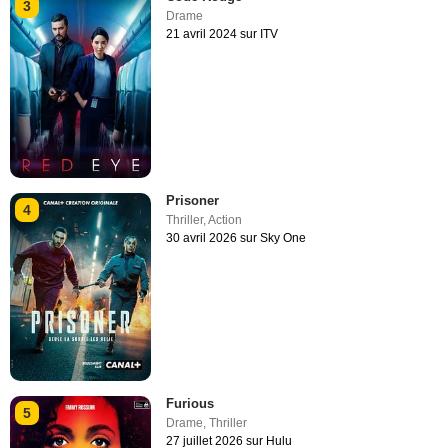
3
Drame
21 avril 2024 sur ITV
Prisoner
4
Thriller
,
Action
30 avril 2026 sur Sky One
Furious
5
Drame
,
Thriller
27 juillet 2026 sur Hulu