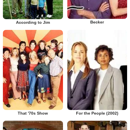
Becker
According to Jim
That '70s Show
For the People (2002)