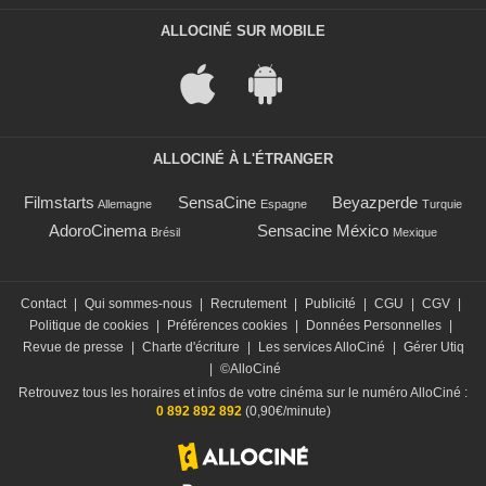
ALLOCINÉ SUR MOBILE
ALLOCINÉ À L'ÉTRANGER
Filmstarts
SensaCine
Beyazperde
Allemagne
Espagne
Turquie
AdoroCinema
Sensacine México
Brésil
Mexique
Contact
|
Qui sommes-nous
|
Recrutement
|
Publicité
|
CGU
|
CGV
|
Politique de cookies
|
Préférences cookies
|
Données Personnelles
|
Revue de presse
|
Charte d'écriture
|
Les services AlloCiné
|
Gérer Utiq
|
©AlloCiné
Retrouvez tous les horaires et infos de votre cinéma sur le numéro AlloCiné :
0 892 892 892
(0,90€/minute)