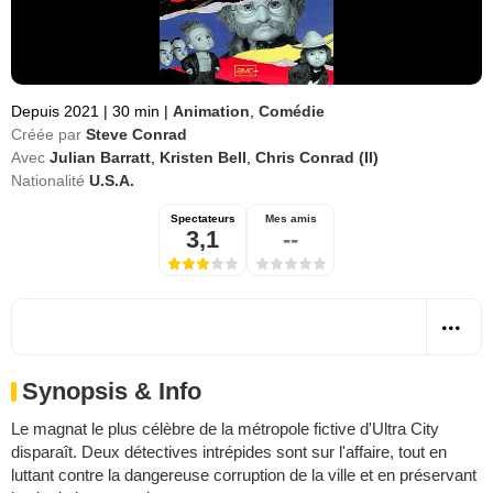
Depuis 2021
|
30 min
|
Animation
,
Comédie
Créée par
Steve Conrad
Avec
Julian Barratt
,
Kristen Bell
,
Chris Conrad (II)
Nationalité
U.S.A.
Spectateurs
Mes amis
3,1
--
Synopsis & Info
Le magnat le plus célèbre de la métropole fictive d'Ultra City
disparaît. Deux détectives intrépides sont sur l'affaire, tout en
luttant contre la dangereuse corruption de la ville et en préservant