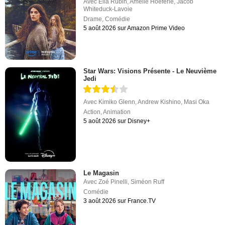
Avec
Ella Rubin
,
Amélie Hoeferle
,
Jacob
Whiteduck-Lavoie
Drame
,
Comédie
5 août 2026 sur Amazon Prime Video
Star Wars: Visions Présente - Le Neuvième
Jedi
Avec
Kimiko Glenn
,
Andrew Kishino
,
Masi Oka
Action
,
Animation
5 août 2026 sur Disney+
Le Magasin
Avec
Zoé Pinelli
,
Siméon Ruff
Comédie
3 août 2026 sur France.TV