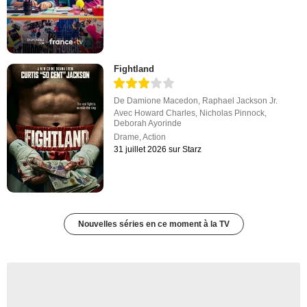
Fightland
De
Damione Macedon
,
Raphael Jackson Jr.
Avec
Howard Charles
,
Nicholas Pinnock
,
Deborah Ayorinde
Drame
,
Action
31 juillet 2026 sur Starz
Nouvelles séries en ce moment à la TV