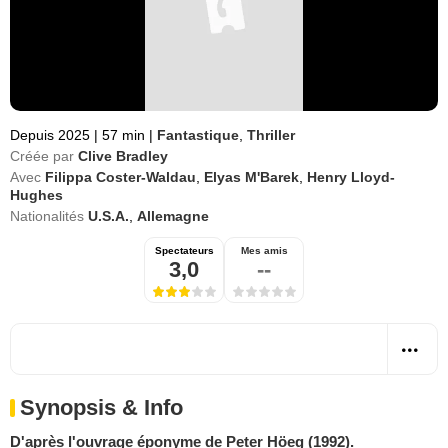
Depuis 2025
|
57 min
|
Fantastique
,
Thriller
Créée par
Clive Bradley
Avec
Filippa Coster-Waldau
,
Elyas M'Barek
,
Henry Lloyd-
Hughes
Nationalités
U.S.A.
,
Allemagne
Spectateurs
Mes amis
3,0
--
Synopsis & Info
D'après l'ouvrage éponyme de Peter Höeg (1992).