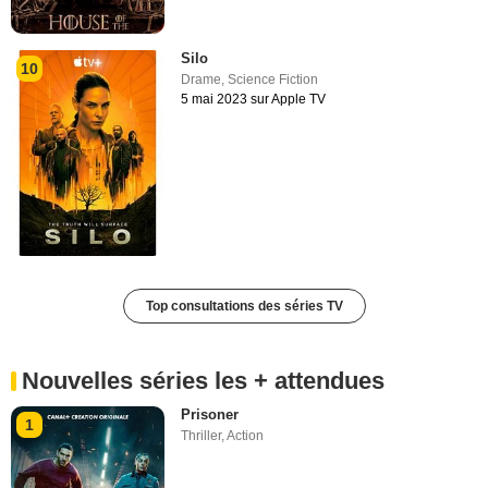
Silo
10
Drame
,
Science Fiction
5 mai 2023 sur Apple TV
Top consultations des séries TV
Nouvelles séries les + attendues
Prisoner
1
Thriller
,
Action