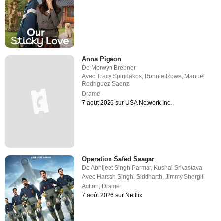
Anna Pigeon
De
Morwyn Brebner
Avec
Tracy Spiridakos
,
Ronnie Rowe
,
Manuel
Rodriguez-Saenz
Drame
7 août 2026 sur USA Network Inc.
Operation Safed Saagar
De
Abhijeet Singh Parmar
,
Kushal Srivastava
Avec
Harssh Singh
,
Siddharth
,
Jimmy Shergill
Action
,
Drame
7 août 2026 sur Netflix