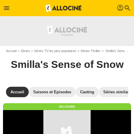
profil
menu
search
Accueil
Séries
Séries TV les plus populaires
Séries Thriller
Smilla's Sense of Snow
Smilla's Sense of Snow
Accueil
Saisons et Episodes
Casting
Séries similaire
EN COURS