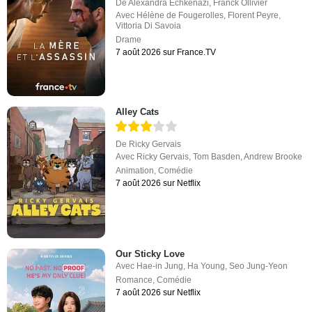
De
Alexandra Echkenazi
,
Franck Ollivier
Avec
Hélène de Fougerolles
,
Florent Peyre
,
Vittoria Di Savoia
Drame
7 août 2026 sur France.TV
Alley Cats
De
Ricky Gervais
Avec
Ricky Gervais
,
Tom Basden
,
Andrew Brooke
Animation
,
Comédie
7 août 2026 sur Netflix
Our Sticky Love
Avec
Hae-in Jung
,
Ha Young
,
Seo Jung-Yeon
Romance
,
Comédie
7 août 2026 sur Netflix