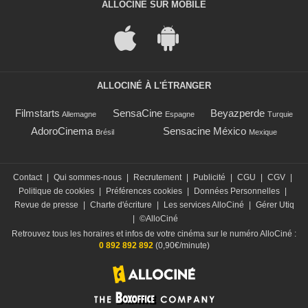
ALLOCINÉ SUR MOBILE
ALLOCINÉ À L'ÉTRANGER
Filmstarts
SensaCine
Beyazperde
Allemagne
Espagne
Turquie
AdoroCinema
Sensacine México
Brésil
Mexique
Contact
|
Qui sommes-nous
|
Recrutement
|
Publicité
|
CGU
|
CGV
|
Politique de cookies
|
Préférences cookies
|
Données Personnelles
|
Revue de presse
|
Charte d'écriture
|
Les services AlloCiné
|
Gérer Utiq
|
©AlloCiné
Retrouvez tous les horaires et infos de votre cinéma sur le numéro AlloCiné :
0 892 892 892
(0,90€/minute)