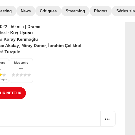
asting
News
Critiques
Streaming
Photos
Séries sim
2022
|
50 min
|
Drame
inal :
Kuş Uçuşu
ar
Koray Kerimoğlu
ce Akalay
,
Miray Daner
,
İbrahim Çelikkol
té
Turquie
eurs
Mes amis
8
--
ritiques
SUR NETFLIX