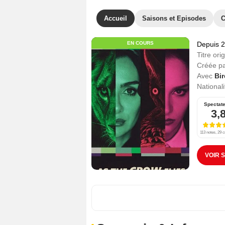
Accueil
Saisons et Episodes
C
EN COURS
Depuis 
Titre orig
Créée p
Avec
Bir
Nationali
Spectat
3,
113 notes, 29 c
VOIR 