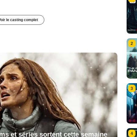
Voir le casting complet
2
3
lms et séries sortent cette semaine
4