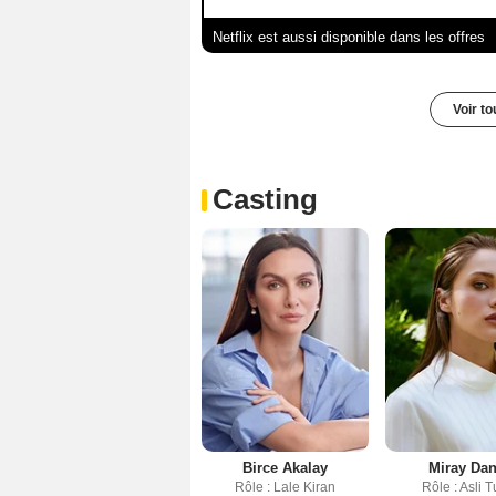
Netflix est aussi disponible dans les offres
Voir t
Casting
Birce Akalay
Miray Dan
Rôle : Lale Kiran
Rôle : Asli 