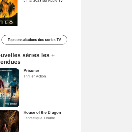
5 mai 2023 sur Apple TV
Top consultations des séries TV
uvelles séries les +
tendues
Prisoner
Thriller
,
Action
House of the Dragon
Fantastique
,
Drame