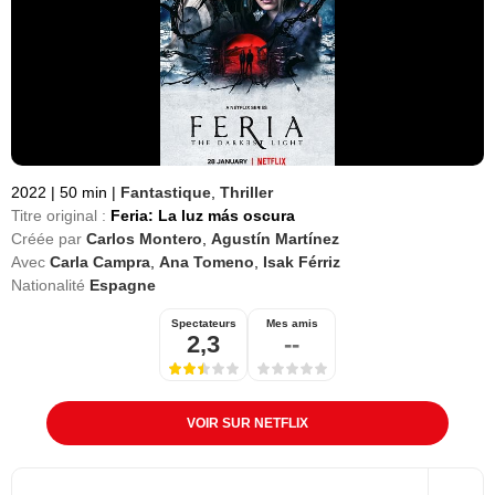
2022
|
50 min
|
Fantastique
,
Thriller
Titre original :
Feria: La luz más oscura
Créée par
Carlos Montero
,
Agustín Martínez
Avec
Carla Campra
,
Ana Tomeno
,
Isak Férriz
Nationalité
Espagne
Spectateurs
Mes amis
2,3
--
VOIR SUR NETFLIX