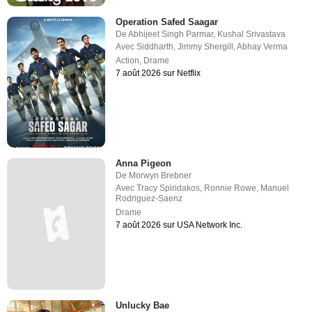
Operation Safed Saagar
De
Abhijeet Singh Parmar
,
Kushal Srivastava
Avec
Siddharth
,
Jimmy Shergill
,
Abhay Verma
Action
,
Drame
7 août 2026 sur Netflix
Anna Pigeon
De
Morwyn Brebner
Avec
Tracy Spiridakos
,
Ronnie Rowe
,
Manuel
Rodriguez-Saenz
Drame
7 août 2026 sur USA Network Inc.
Unlucky Bae