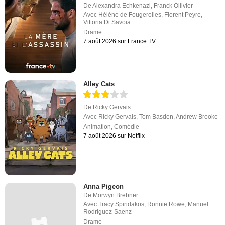
De
Alexandra Echkenazi
,
Franck Ollivier
Avec
Hélène de Fougerolles
,
Florent Peyre
,
Vittoria Di Savoia
Drame
7 août 2026 sur France.TV
Alley Cats
De
Ricky Gervais
Avec
Ricky Gervais
,
Tom Basden
,
Andrew Brooke
Animation
,
Comédie
7 août 2026 sur Netflix
Anna Pigeon
De
Morwyn Brebner
Avec
Tracy Spiridakos
,
Ronnie Rowe
,
Manuel
Rodriguez-Saenz
Drame