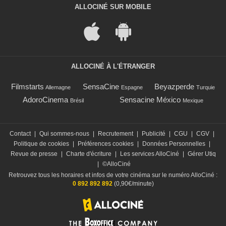
ALLOCINÉ SUR MOBILE
ALLOCINÉ À L'ÉTRANGER
Filmstarts
SensaCine
Beyazperde
Allemagne
Espagne
Turquie
AdoroCinema
Sensacine México
Brésil
Mexique
Contact
|
Qui sommes-nous
|
Recrutement
|
Publicité
|
CGU
|
CGV
|
Politique de cookies
|
Préférences cookies
|
Données Personnelles
|
Revue de presse
|
Charte d'écriture
|
Les services AlloCiné
|
Gérer Utiq
|
©AlloCiné
Retrouvez tous les horaires et infos de votre cinéma sur le numéro AlloCiné :
0 892 892 892
(0,90€/minute)