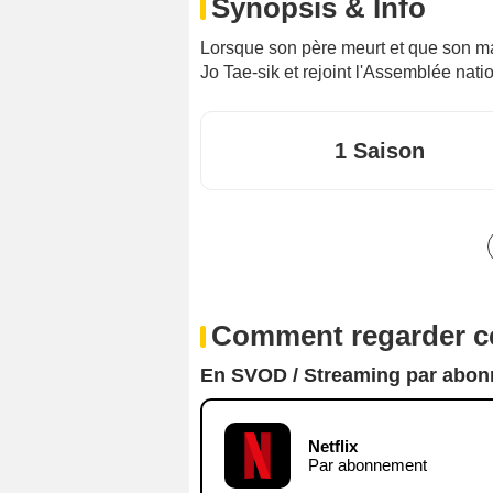
Synopsis & Info
Lorsque son père meurt et que son mar
Jo Tae-sik et rejoint l'Assemblée nat
1 Saison
Comment regarder ce
En SVOD / Streaming par abo
Netflix
Par abonnement