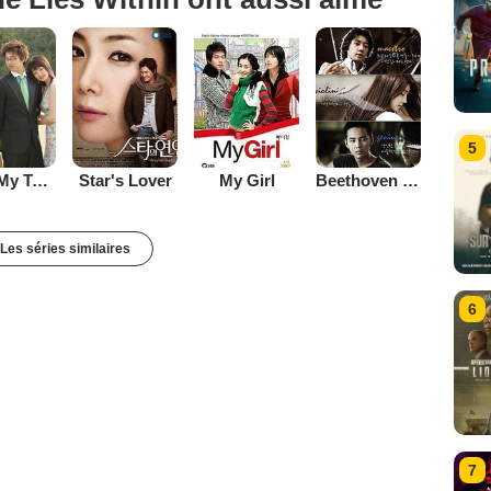
5
Hello My Teacher
Star's Lover
My Girl
Beethoven Virus
Les séries similaires
6
7