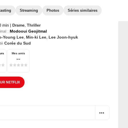
asting
Streaming
Photos
Séries similaires
0 min
|
Drame
,
Thriller
inal :
Modooui Geojitmal
o-Young Lee
,
Min-ki Lee
,
Lee Joon-hyuk
té
Corée du Sud
urs
Mes amis
--
SUR NETFLIX