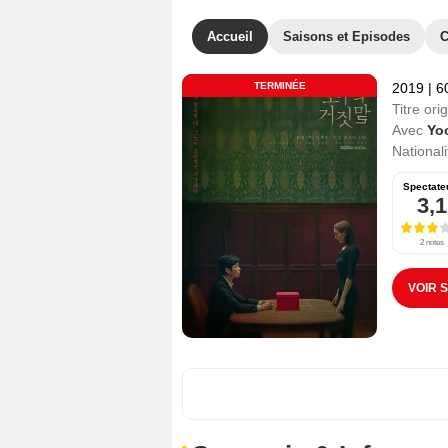
Accueil
Saisons et Episodes
C
TERMINÉE
2019
|
6
Titre orig
Avec
Yo
Nationali
Spectate
3,1
2 notes
VOIR 