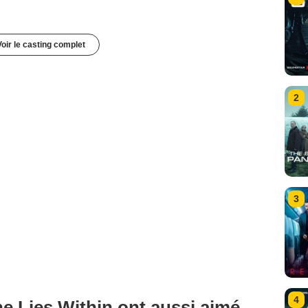
Voir le casting complet
2
3
4
e Lies Within ont aussi aimé