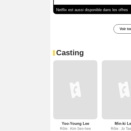
Netflix est aussi disponible dans les offres
Voir t
Casting
Yoo-Young Lee
Min-ki L
Rôle : Kim Seo-hee
Rôle : Jo Tae