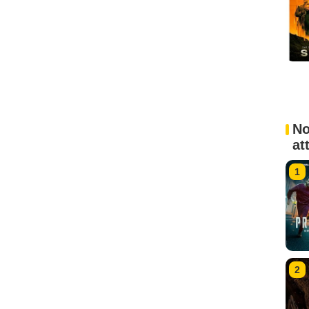
No
at
1
2