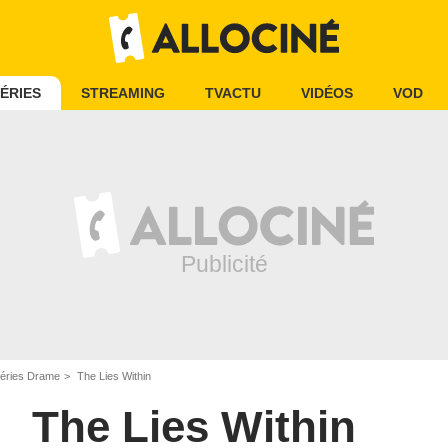
ÉRIES
STREAMING
TVACTU
VIDÉOS
VOD
éries Drame
The Lies Within
The Lies Within