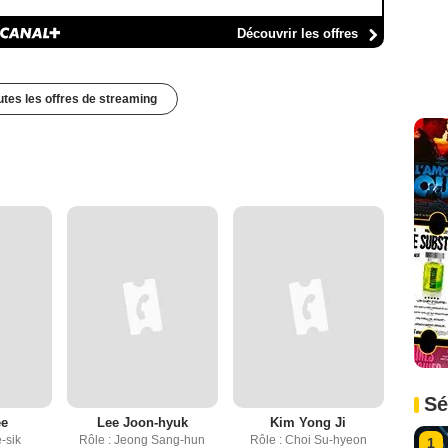
Découvrir les offres
outes les offres de streaming
Sé
ee
Lee Joon-hyuk
Kim Yong Ji
-sik
Rôle : Jeong Sang-hun
Rôle : Choi Su-hyeon
1