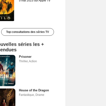
5 mai 2023 sur Apple TV
Top consultations des séries TV
uvelles séries les +
tendues
Prisoner
Thriller
,
Action
House of the Dragon
Fantastique
,
Drame