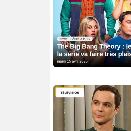
News - Séries à la TV
The Big Bang Theory : le
la série va faire très plai
mardi 15 avril 2025