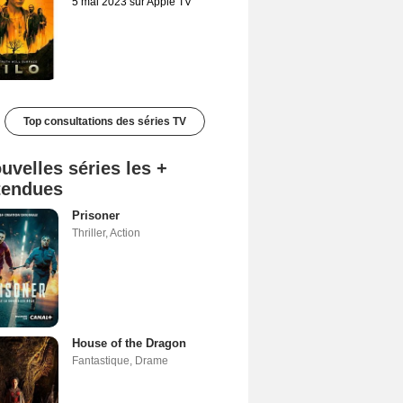
5 mai 2023 sur Apple TV
Top consultations des séries TV
uvelles séries les +
tendues
Prisoner
Thriller
,
Action
House of the Dragon
Fantastique
,
Drame