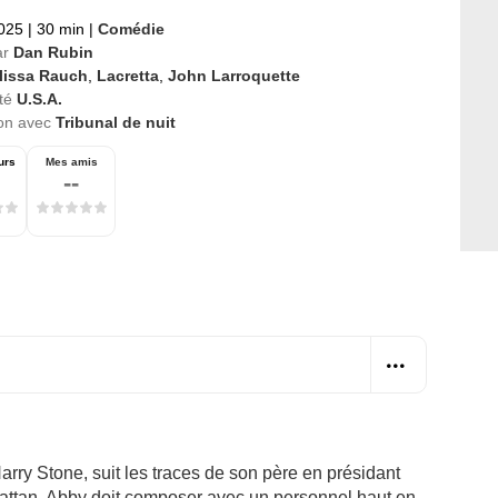
2025
|
30 min
|
Comédie
ar
Dan Rubin
lissa Rauch
,
Lacretta
,
John Larroquette
té
U.S.A.
ion avec
Tribunal de nuit
urs
Mes amis
--
Harry Stone, suit les traces de son père en présidant
nhattan. Abby doit composer avec un personnel haut en