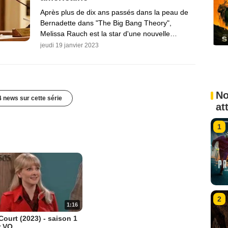
Après plus de dix ans passés dans la peau de
Bernadette dans "The Big Bang Theory",
Melissa Rauch est la star d'une nouvelle…
jeudi 19 janvier 2023
No
4 news sur cette série
at
1
2
1:16
Court (2023) - saison 1
r VO