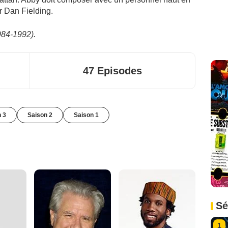
r Dan Fielding.
1984-1992).
47 Episodes
n 3
Saison 2
Saison 1
Sé
1