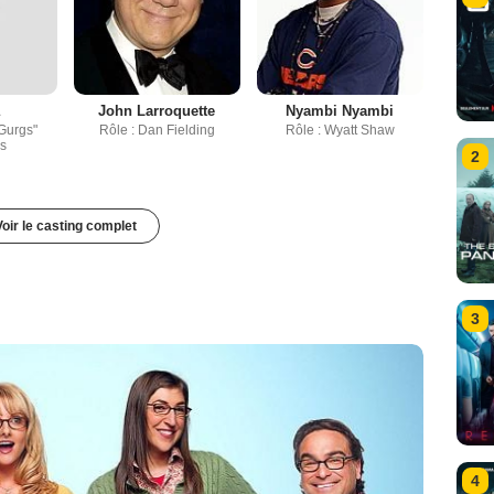
a
John Larroquette
Nyambi Nyambi
Gurgs"
Rôle : Dan Fielding
Rôle : Wyatt Shaw
s
2
Voir le casting complet
3
4