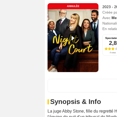
ANNULÉE
2023 - 
Créée p
Avec
Me
Nationali
En relat
Spectate
2,8
4 notes
Synopsis & Info
La juge Abby Stone, fille du regretté 
l'équipe de nuit d'un tribunal de Ma