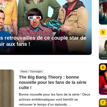
5
s retrouvailles de ce couple star de
sir aux fans !
6
News - Tournages
The Big Bang Theory : bonne
nouvelle pour les fans de la série
culte !
Bonne nouvelle pour les fans de la série ! Deux
actrices emblématiques vont bientôt se
7
retrouver le temps d'un épisode.…