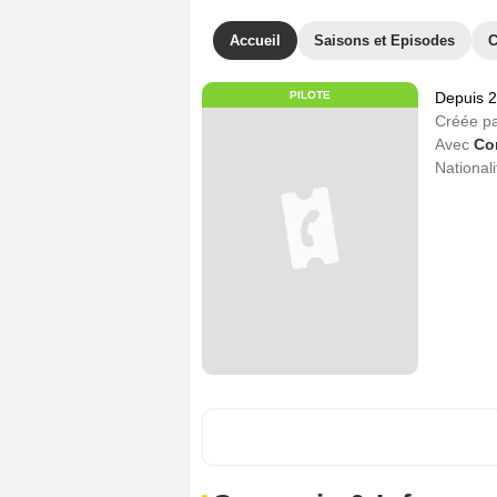
Accueil
Saisons et Episodes
C
PILOTE
Depuis 
Créée p
Avec
Co
Nationali