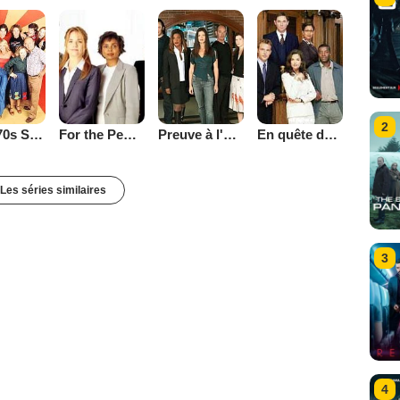
2
That '70s Show
Preuve à l'appui
En quête de justice
For the People (2002)
Les séries similaires
3
4