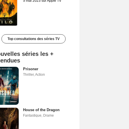
5 mai 2023 sur Apple TV
Top consultations des séries TV
uvelles séries les +
tendues
Prisoner
Thriller
,
Action
House of the Dragon
Fantastique
,
Drame