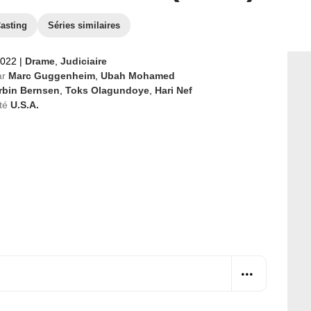
asting
Séries similaires
2022
|
Drame
,
Judiciaire
ar
Marc Guggenheim
,
Ubah Mohamed
rbin Bernsen
,
Toks Olagundoye
,
Hari Nef
té
U.S.A.