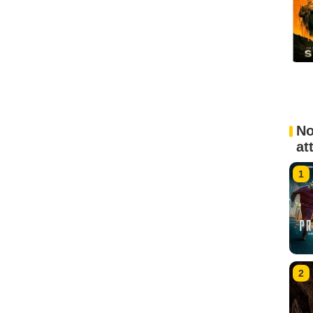
No
at
1
2