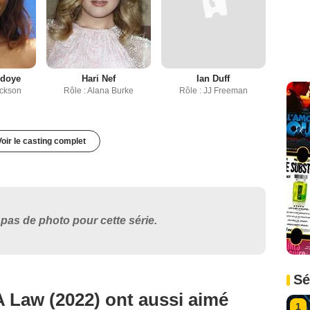
ndoye
Hari Nef
Ian Duff
ackson
Rôle : Alana Burke
Rôle : JJ Freeman
Voir le casting complet
pas de photo pour cette série.
Sé
 Law (2022) ont aussi aimé
1