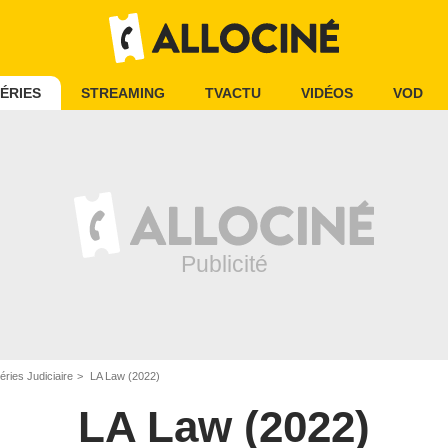
ÉRIES
STREAMING
TVACTU
VIDÉOS
VOD
éries Judiciaire
LA Law (2022)
LA Law (2022)