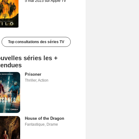
5 mai 2023 sur Apple TV
Top consultations des séries TV
uvelles séries les +
tendues
Prisoner
Thriller
,
Action
House of the Dragon
Fantastique
,
Drame