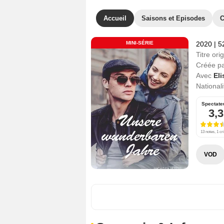
Accueil
Saisons et Episodes
C
MINI-SÉRIE
2020
|
5
Titre orig
Créée p
Avec
Eli
Nationali
Spectate
3,3
13 notes, 1 cri
VOD