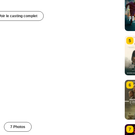
Voir le casting complet
5
6
7 Photos
7