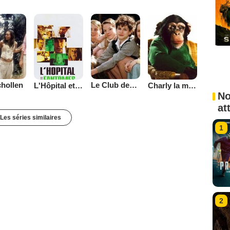
Le Club des cinq (1996)
hollen
L'Hôpital et Ses Fantômes
Charly la malice
No
at
Les séries similaires
1
2