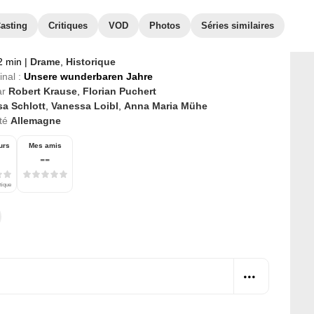
asting
Critiques
VOD
Photos
Séries similaires
2 min
|
Drame
,
Historique
inal :
Unsere wunderbaren Jahre
ar
Robert Krause
,
Florian Puchert
sa Schlott
,
Vanessa Loibl
,
Anna Maria Mühe
té
Allemagne
urs
Mes amis
--
tique