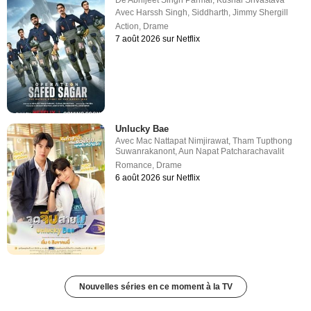
Avec
Harssh Singh
,
Siddharth
,
Jimmy Shergill
Action
,
Drame
7 août 2026 sur Netflix
Unlucky Bae
Avec
Mac Nattapat Nimjirawat
,
Tham Tupthong
Suwanrakanont
,
Aun Napat Patcharachavalit
Romance
,
Drame
6 août 2026 sur Netflix
Nouvelles séries en ce moment à la TV