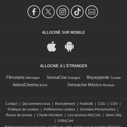
ALLOCINÉ SUR MOBILE
ALLOCINÉ À L'ÉTRANGER
Filmstarts
SensaCine
Beyazperde
Allemagne
Espagne
Turquie
AdoroCinema
Sensacine México
Brésil
Mexique
Contact
|
Qui sommes-nous
|
Recrutement
|
Publicité
|
CGU
|
CGV
|
Politique de cookies
|
Préférences cookies
|
Données Personnelles
|
Revue de presse
|
Charte d'écriture
|
Les services AlloCiné
|
Gérer Utiq
|
©AlloCiné
Retrouvez tous les horaires et infos de votre cinéma sur le numéro AlloCiné :