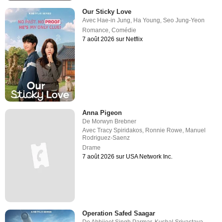
Our Sticky Love
Avec
Hae-in Jung
,
Ha Young
,
Seo Jung-Yeon
Romance
,
Comédie
7 août 2026 sur Netflix
Anna Pigeon
De
Morwyn Brebner
Avec
Tracy Spiridakos
,
Ronnie Rowe
,
Manuel
Rodriguez-Saenz
Drame
7 août 2026 sur USA Network Inc.
Operation Safed Saagar
De
Abhijeet Singh Parmar
,
Kushal Srivastava