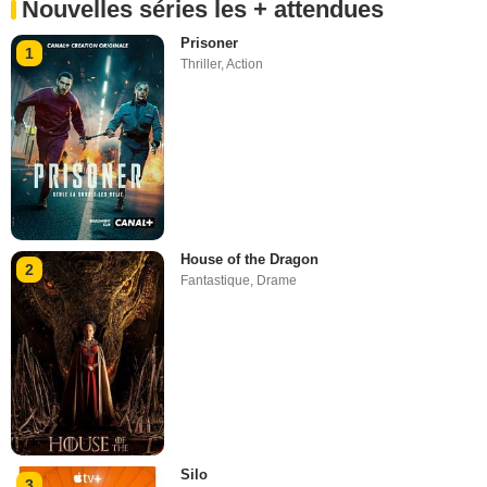
Nouvelles séries les + attendues
Prisoner
1
Thriller
,
Action
House of the Dragon
2
Fantastique
,
Drame
Silo
3