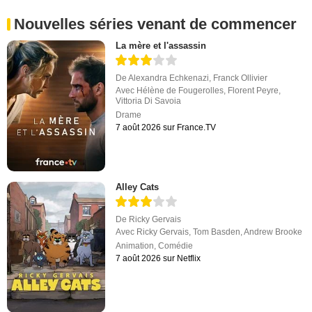
Nouvelles séries venant de commencer
La mère et l'assassin
De
Alexandra Echkenazi
,
Franck Ollivier
Avec
Hélène de Fougerolles
,
Florent Peyre
,
Vittoria Di Savoia
Drame
7 août 2026 sur France.TV
Alley Cats
De
Ricky Gervais
Avec
Ricky Gervais
,
Tom Basden
,
Andrew Brooke
Animation
,
Comédie
7 août 2026 sur Netflix