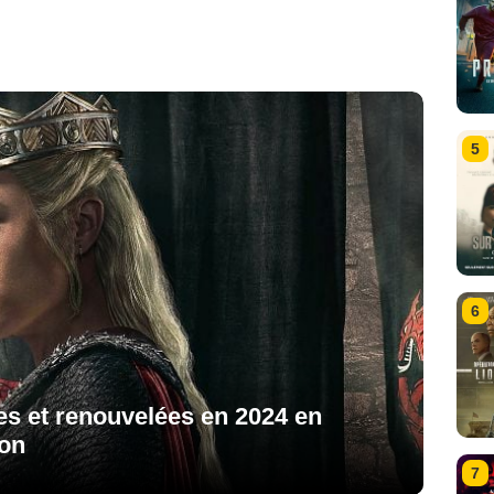
5
6
es et renouvelées en 2024 en
ion
7