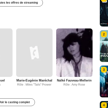
outes les offres de streaming
2
3
uel
Marie-Eugénie Maréchal
Naïké Fauveau-Mellerin
g
Rôle : Miles "Tails" Prower
Rôle : Amy Rose
Voir le casting complet
4