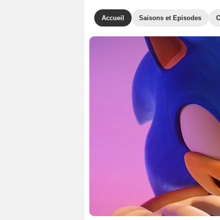
Accueil
Saisons et Episodes
C