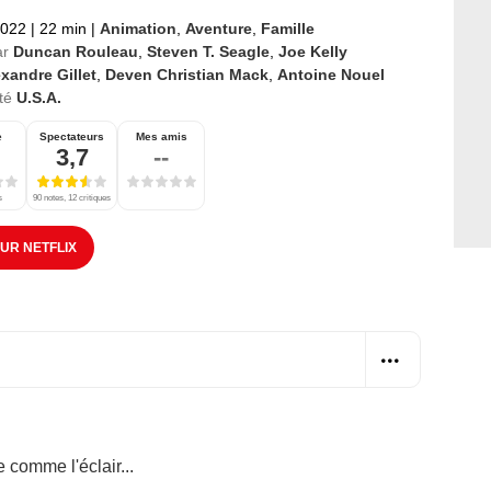
2022
|
22 min
|
Animation
,
Aventure
,
Famille
ar
Duncan Rouleau
,
Steven T. Seagle
,
Joe Kelly
xandre Gillet
,
Deven Christian Mack
,
Antoine Nouel
té
U.S.A.
e
Spectateurs
Mes amis
3,7
--
s
90 notes, 12 critiques
SUR NETFLIX
 comme l'éclair...