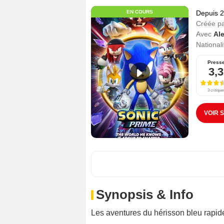
EN COURS
Depuis 
Créée p
Avec
Ale
Nationali
Press
3,3
3 critique
VOIR 
Synopsis & Info
Les aventures du hérisson bleu rapide