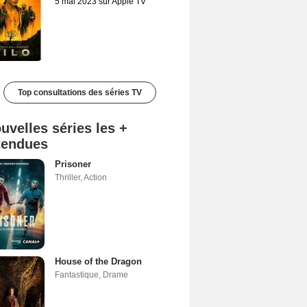
5 mai 2023 sur Apple TV
Top consultations des séries TV
uvelles séries les +
tendues
Prisoner
Thriller
,
Action
House of the Dragon
Fantastique
,
Drame