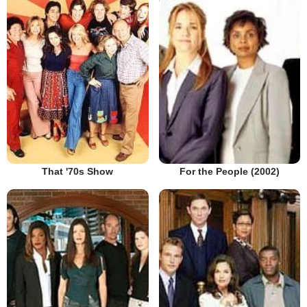
That '70s Show
For the People (2002)