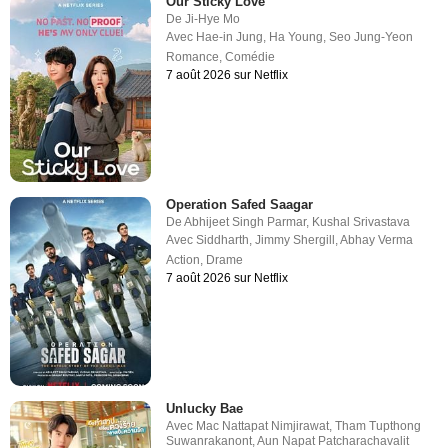
Our Sticky Love
De
Ji-Hye Mo
Avec
Hae-in Jung
,
Ha Young
,
Seo Jung-Yeon
Romance
,
Comédie
7 août 2026 sur Netflix
Operation Safed Saagar
De
Abhijeet Singh Parmar
,
Kushal Srivastava
Avec
Siddharth
,
Jimmy Shergill
,
Abhay Verma
Action
,
Drame
7 août 2026 sur Netflix
Unlucky Bae
Avec
Mac Nattapat Nimjirawat
,
Tham Tupthong
Suwanrakanont
,
Aun Napat Patcharachavalit