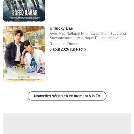
Unlucky Bae
Avec
Mac Nattapat Nimjirawat
,
Tham Tupthong
Suwanrakanont
,
Aun Napat Patcharachavalit
Romance
,
Drame
6 août 2026 sur Netflix
Nouvelles séries en ce moment à la TV