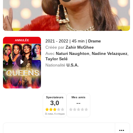
ANNULÉE
2021 - 2022
|
45 min
|
Drame
Créée par
Zahir McGhee
Avec
Naturi Naughton
,
Nadine Velazquez
,
Taylor Selé
Nationalité
U.S.A.
Spectateurs
Mes amis
3,0
--
31 notes, 6 critiques