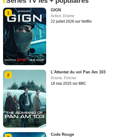
Séries TV les + populaires
GIGN
1
Action
,
Drame
22 juillet 2026 sur Netflix
L'Attentat du vol Pan Am 103
2
Drame
,
Policier
18 mai 2025 sur BBC
Code Rouge