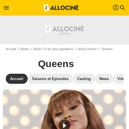
profil
menu
search
Accueil
Séries
Séries TV les plus populaires
Séries Drame
Queens
Queens
Accueil
Saisons et Episodes
Casting
News
Vidéo