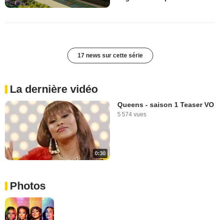
17 news sur cette série
La dernière vidéo
Queens - saison 1 Teaser VO
5 574 vues
0:30
Photos