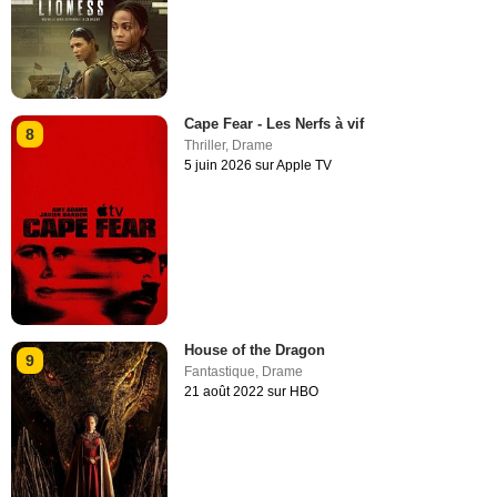
Cape Fear - Les Nerfs à vif
8
Thriller
,
Drame
5 juin 2026 sur Apple TV
House of the Dragon
9
Fantastique
,
Drame
21 août 2022 sur HBO