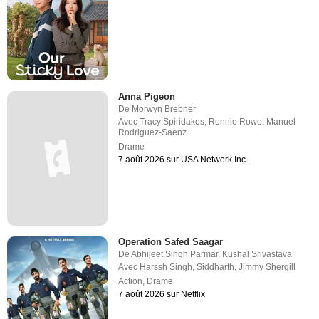
Anna Pigeon
De
Morwyn Brebner
Avec
Tracy Spiridakos
,
Ronnie Rowe
,
Manuel
Rodriguez-Saenz
Drame
7 août 2026 sur USA Network Inc.
Operation Safed Saagar
De
Abhijeet Singh Parmar
,
Kushal Srivastava
Avec
Harssh Singh
,
Siddharth
,
Jimmy Shergill
Action
,
Drame
7 août 2026 sur Netflix