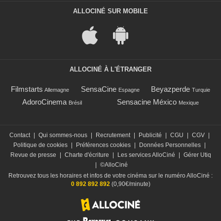
ALLOCINÉ SUR MOBILE
ALLOCINÉ À L'ÉTRANGER
Filmstarts
SensaCine
Beyazperde
Allemagne
Espagne
Turquie
AdoroCinema
Sensacine México
Brésil
Mexique
Contact
|
Qui sommes-nous
|
Recrutement
|
Publicité
|
CGU
|
CGV
|
Politique de cookies
|
Préférences cookies
|
Données Personnelles
|
Revue de presse
|
Charte d'écriture
|
Les services AlloCiné
|
Gérer Utiq
|
©AlloCiné
Retrouvez tous les horaires et infos de votre cinéma sur le numéro AlloCiné :
0 892 892 892
(0,90€/minute)