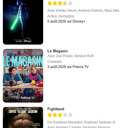
Avec
Kimiko Glenn
,
Andrew Kishino
,
Masi Oka
Action
,
Animation
5 août 2026 sur Disney+
Le Magasin
Avec
Zoé Pinelli
,
Siméon Ruff
Comédie
3 août 2026 sur France.TV
Fightland
De
Damione Macedon
,
Raphael Jackson Jr.
Avec
Howard Charles
,
Nicholas Pinnock
,