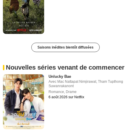
Saisons inédites bientôt diffusées
Nouvelles séries venant de commencer
Unlucky Bae
Avec
Mac Nattapat Nimjirawat
,
Tham Tupthong
Suwanrakanont
Romance
,
Drame
6 août 2026 sur Netflix