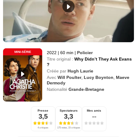
MINI-SÉRIE
2022
|
60 min
|
Policier
Titre original :
Why Didn’t They Ask Evans
?
Créée par
Hugh Laurie
Avec
Will Poulter
,
Lucy Boynton
,
Maeve
Dermody
Nationalité
Grande-Bretagne
Presse
Spectateurs
Mes amis
3,5
3,3
--
4 critiques
175 notes, 15 critiques