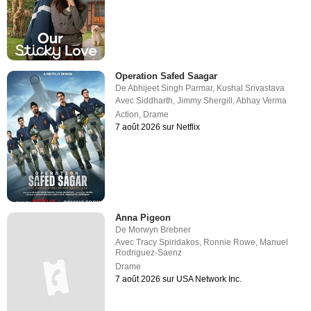
Operation Safed Saagar
De
Abhijeet Singh Parmar
,
Kushal Srivastava
Avec
Siddharth
,
Jimmy Shergill
,
Abhay Verma
Action
,
Drame
7 août 2026 sur Netflix
Anna Pigeon
De
Morwyn Brebner
Avec
Tracy Spiridakos
,
Ronnie Rowe
,
Manuel
Rodriguez-Saenz
Drame
7 août 2026 sur USA Network Inc.