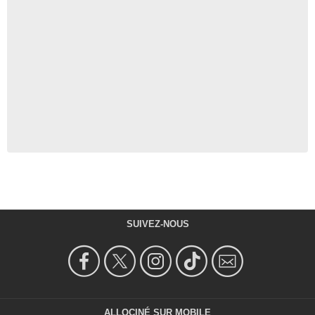
SUIVEZ-NOUS
ALLOCINÉ SUR MOBILE