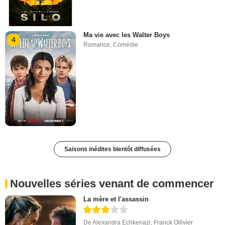
Ma vie avec les Walter Boys
4
Romance
,
Comédie
Saisons inédites bientôt diffusées
Nouvelles séries venant de commencer
La mère et l'assassin
De
Alexandra Echkenazi
,
Franck Ollivier