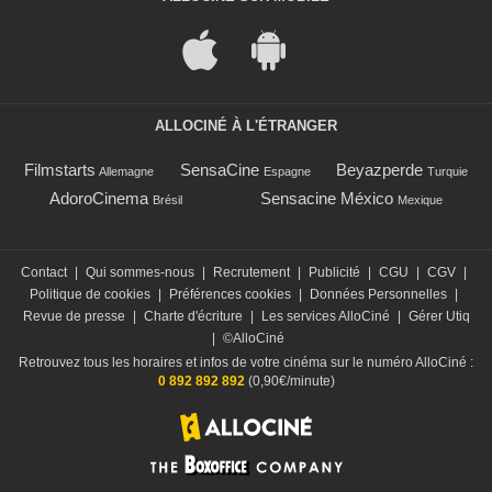
ALLOCINÉ À L'ÉTRANGER
Filmstarts
SensaCine
Beyazperde
Allemagne
Espagne
Turquie
AdoroCinema
Sensacine México
Brésil
Mexique
Contact
|
Qui sommes-nous
|
Recrutement
|
Publicité
|
CGU
|
CGV
|
Politique de cookies
|
Préférences cookies
|
Données Personnelles
|
Revue de presse
|
Charte d'écriture
|
Les services AlloCiné
|
Gérer Utiq
|
©AlloCiné
Retrouvez tous les horaires et infos de votre cinéma sur le numéro AlloCiné :
0 892 892 892
(0,90€/minute)