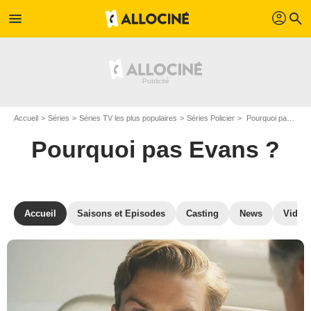
profil
menu
search
Accueil
Séries
Séries TV les plus populaires
Séries Policier
Pourquoi pas Evans ?
Pourquoi pas Evans ?
Accueil
Saisons et Episodes
Casting
News
Vidéo