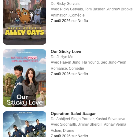
De
Ricky Gervais
Avec
Ricky Gervais
,
Tom Basden
,
Andrew Brooke
Animation
,
Comédie
7 août 2026 sur Netflix
Our Sticky Love
De
Ji-Hye Mo
Avec
Hae-in Jung
,
Ha Young
,
Seo Jung-Yeon
Romance
,
Comédie
7 août 2026 sur Netflix
Operation Safed Saagar
De
Abhijeet Singh Parmar
,
Kushal Srivastava
Avec
Siddharth
,
Jimmy Shergill
,
Abhay Verma
Action
,
Drame
7 août 2026 sur Netflix