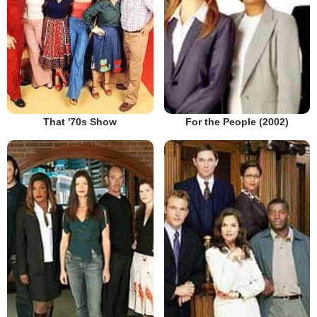
That '70s Show
For the People (2002)