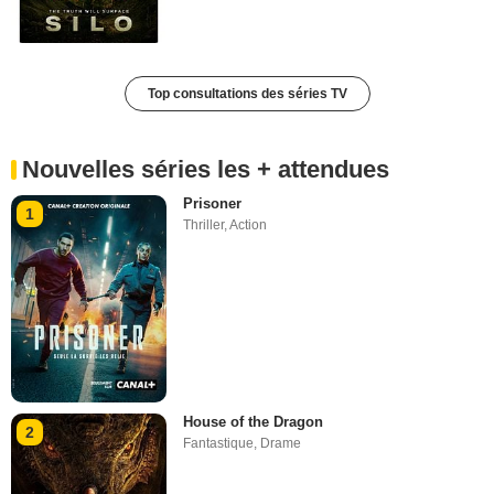
Top consultations des séries TV
Nouvelles séries les + attendues
Prisoner
1
Thriller
,
Action
House of the Dragon
2
Fantastique
,
Drame