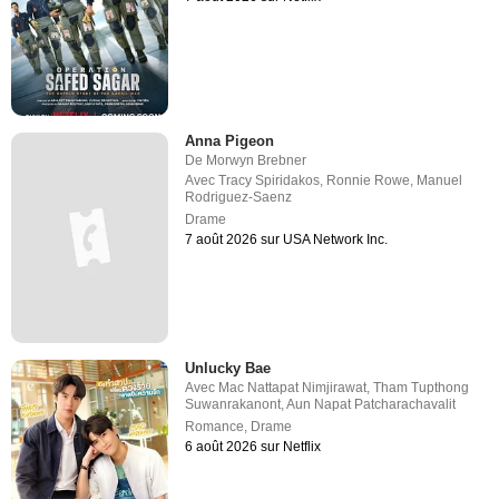
Anna Pigeon
De
Morwyn Brebner
Avec
Tracy Spiridakos
,
Ronnie Rowe
,
Manuel
Rodriguez-Saenz
Drame
7 août 2026 sur USA Network Inc.
Unlucky Bae
Avec
Mac Nattapat Nimjirawat
,
Tham Tupthong
Suwanrakanont
,
Aun Napat Patcharachavalit
Romance
,
Drame
6 août 2026 sur Netflix