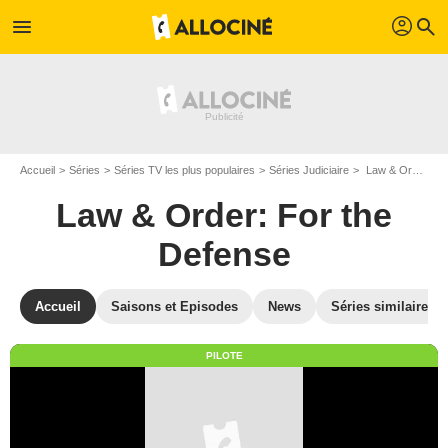
profil
menu
search
Accueil
Séries
Séries TV les plus populaires
Séries Judiciaire
Law & Order: For the Defense
Law & Order: For the
Defense
Accueil
Saisons et Episodes
News
Séries similaires
PILOTE