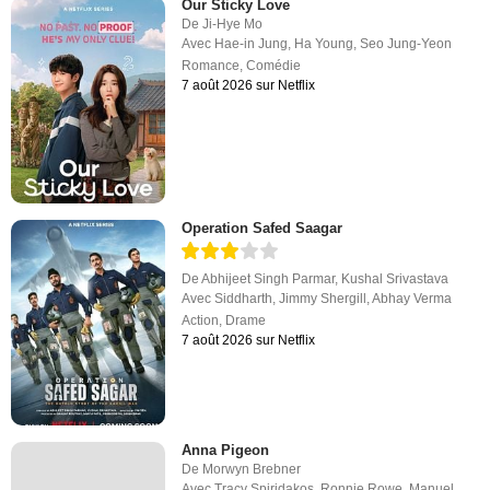
Our Sticky Love
De
Ji-Hye Mo
Avec
Hae-in Jung
,
Ha Young
,
Seo Jung-Yeon
Romance
,
Comédie
7 août 2026 sur Netflix
Operation Safed Saagar
De
Abhijeet Singh Parmar
,
Kushal Srivastava
Avec
Siddharth
,
Jimmy Shergill
,
Abhay Verma
Action
,
Drame
7 août 2026 sur Netflix
Anna Pigeon
De
Morwyn Brebner
Avec
Tracy Spiridakos
,
Ronnie Rowe
,
Manuel