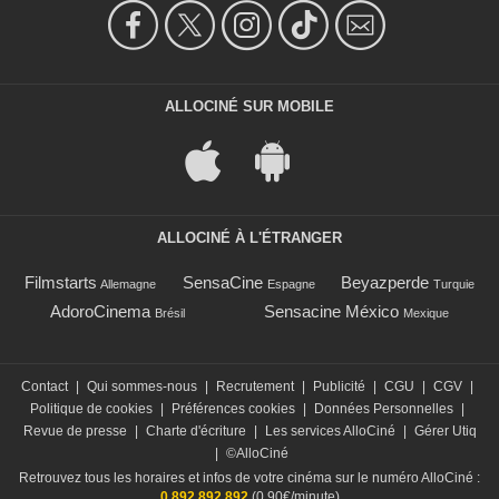
ALLOCINÉ SUR MOBILE
ALLOCINÉ À L'ÉTRANGER
Filmstarts
SensaCine
Beyazperde
Allemagne
Espagne
Turquie
AdoroCinema
Sensacine México
Brésil
Mexique
Contact
|
Qui sommes-nous
|
Recrutement
|
Publicité
|
CGU
|
CGV
|
Politique de cookies
|
Préférences cookies
|
Données Personnelles
|
Revue de presse
|
Charte d'écriture
|
Les services AlloCiné
|
Gérer Utiq
|
©AlloCiné
Retrouvez tous les horaires et infos de votre cinéma sur le numéro AlloCiné :
0 892 892 892
(0,90€/minute)