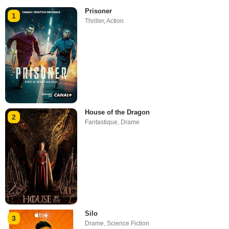
Prisoner
1
Thriller
,
Action
House of the Dragon
2
Fantastique
,
Drame
Silo
3
Drame
,
Science Fiction