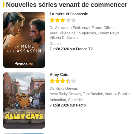
Nouvelles séries venant de commencer
La mère et l'assassin
De
Alexandra Echkenazi
,
Franck Ollivier
Avec
Hélène de Fougerolles
,
Florent Peyre
,
Vittoria Di Savoia
Drame
7 août 2026 sur France.TV
Alley Cats
De
Ricky Gervais
Avec
Ricky Gervais
,
Tom Basden
,
Andrew Brooke
Animation
,
Comédie
7 août 2026 sur Netflix