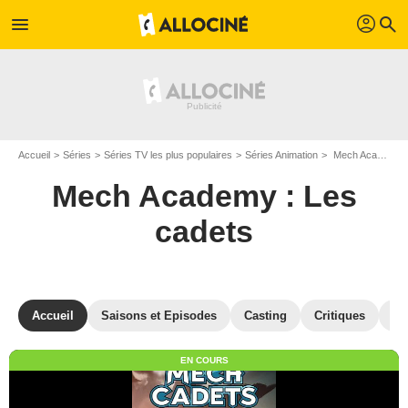
profil
menu
search
Accueil
Séries
Séries TV les plus populaires
Séries Animation
Mech Academy : Les cadets
Mech Academy : Les
cadets
Accueil
Saisons et Episodes
Casting
Critiques
St
EN COURS