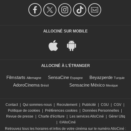
ALLOCINÉ SUR MOBILE
ALLOCINÉ À L'ÉTRANGER
Filmstarts
SensaCine
Beyazperde
Allemagne
Espagne
Turquie
AdoroCinema
Sensacine México
Brésil
Mexique
Contact
|
Qui sommes-nous
|
Recrutement
|
Publicité
|
CGU
|
CGV
|
Politique de cookies
|
Préférences cookies
|
Données Personnelles
|
Revue de presse
|
Charte d'écriture
|
Les services AlloCiné
|
Gérer Utiq
|
©AlloCiné
Retrouvez tous les horaires et infos de votre cinéma sur le numéro AlloCiné :