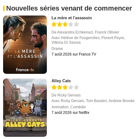
Nouvelles séries venant de commencer
La mère et l'assassin
De
Alexandra Echkenazi
,
Franck Ollivier
Avec
Hélène de Fougerolles
,
Florent Peyre
,
Vittoria Di Savoia
Drame
7 août 2026 sur France.TV
Alley Cats
De
Ricky Gervais
Avec
Ricky Gervais
,
Tom Basden
,
Andrew Brooke
Animation
,
Comédie
7 août 2026 sur Netflix