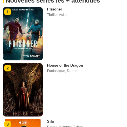
Nouvelles séries les + attendues
Prisoner
1
Thriller
,
Action
House of the Dragon
2
Fantastique
,
Drame
Silo
3