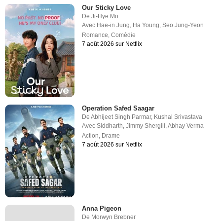
Our Sticky Love
De
Ji-Hye Mo
Avec
Hae-in Jung
,
Ha Young
,
Seo Jung-Yeon
Romance
,
Comédie
7 août 2026 sur Netflix
Operation Safed Saagar
De
Abhijeet Singh Parmar
,
Kushal Srivastava
Avec
Siddharth
,
Jimmy Shergill
,
Abhay Verma
Action
,
Drame
7 août 2026 sur Netflix
Anna Pigeon
De
Morwyn Brebner