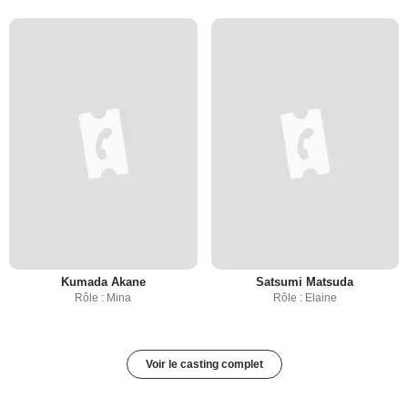
Kumada Akane
Satsumi Matsuda
Rôle : Mina
Rôle : Elaine
Voir le casting complet