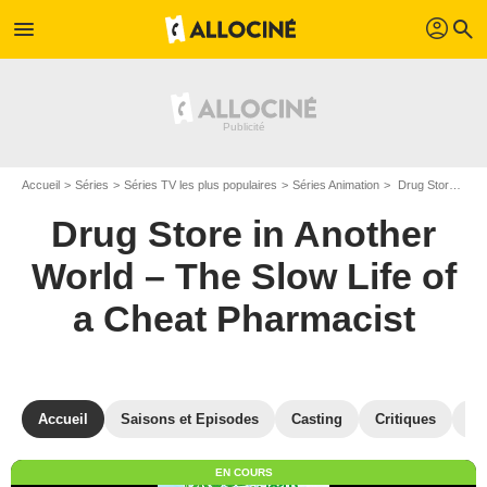
profil
menu
search
Accueil
Séries
Séries TV les plus populaires
Séries Animation
Drug Store in Another World – The Slow Life of a Cheat Pharmacist
Drug Store in Another
World – The Slow Life of
a Cheat Pharmacist
Accueil
Saisons et Episodes
Casting
Critiques
Ph
EN COURS