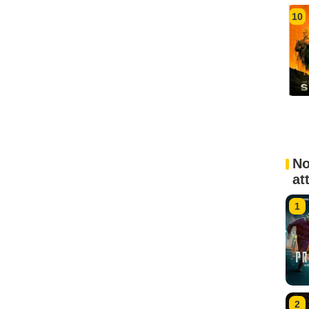
10
No
at
1
2