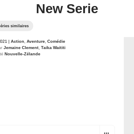
New Serie
éries similaires
2021
|
Action
,
Aventure
,
Comédie
ar
Jemaine Clement
,
Taika Waititi
té
Nouvelle-Zélande