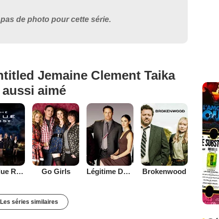
pas de photo pour cette série.
titled Jemaine Clement Taika
t aussi aimé
The Blue Rose
Go Girls
Légitime Défense
Brokenwood
Les séries similaires