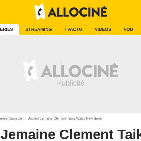
ÉRIES
STREAMING
TVACTU
VIDÉOS
VOD
éries Comédie
Untitled Jemaine Clement Taika Waititi New Serie
 Jemaine Clement Taik