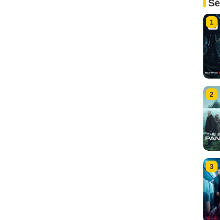
Sé
1
2
3