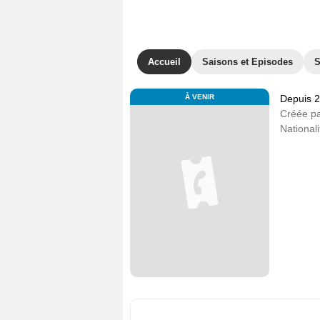
Accueil
Saisons et Episodes
S
À VENIR
Depuis 
Créée p
Nationali