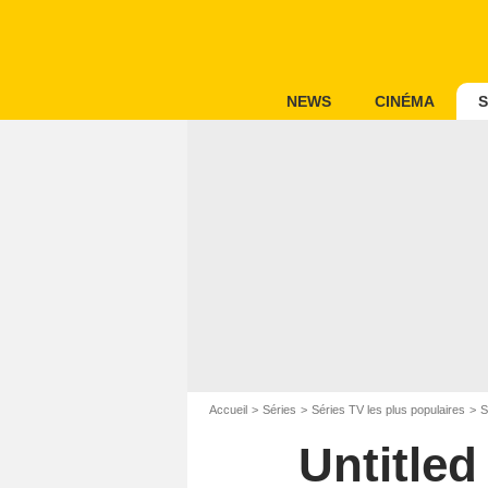
NEWS
CINÉMA
S
Accueil
Séries
Séries TV les plus populaires
S
Untitled