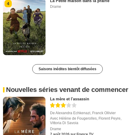
La Petite maison dans la prairie
4
Drame
Saisons inédites bientôt diffusées
Nouvelles séries venant de commencer
La mère et l'assassin
De
Alexandra Echkenazi
,
Franck Ollivier
Avec
Hélène de Fougerolles
,
Florent Peyre
,
Vittoria Di Savoia
Drame
7 août 2026 sur France.TV