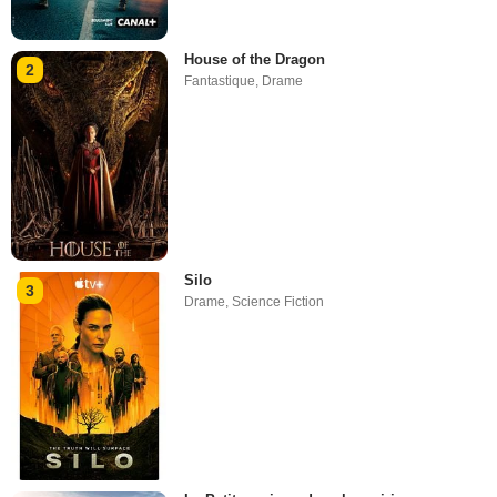
House of the Dragon
2
Fantastique
,
Drame
Silo
3
Drame
,
Science Fiction