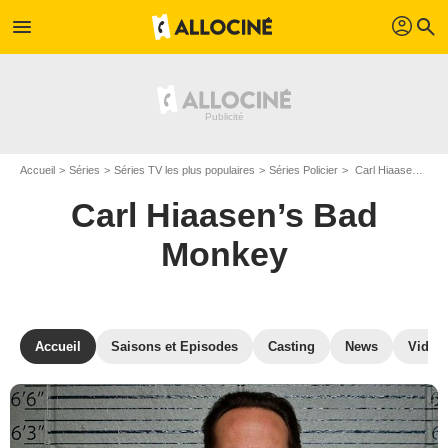
profil
menu
search
Accueil
Séries
Séries TV les plus populaires
Séries Policier
Carl Hiaasen’s Bad Monkey
Carl Hiaasen’s Bad
Monkey
Accueil
Saisons et Episodes
Casting
News
Vidéo