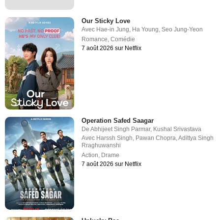
Our Sticky Love
Avec
Hae-in Jung
,
Ha Young
,
Seo Jung-Yeon
Romance
,
Comédie
7 août 2026 sur Netflix
Operation Safed Saagar
De
Abhijeet Singh Parmar
,
Kushal Srivastava
Avec
Harssh Singh
,
Pawan Chopra
,
Adittya Singh
Rraghuwanshi
Action
,
Drame
7 août 2026 sur Netflix