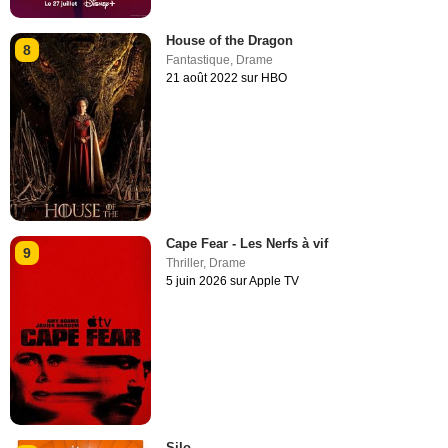
House of the Dragon
8
Fantastique
,
Drame
21 août 2022 sur HBO
Cape Fear - Les Nerfs à vif
9
Thriller
,
Drame
5 juin 2026 sur Apple TV
Silo