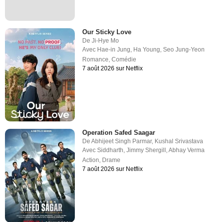
Our Sticky Love
De
Ji-Hye Mo
Avec
Hae-in Jung
,
Ha Young
,
Seo Jung-Yeon
Romance
,
Comédie
7 août 2026 sur Netflix
Operation Safed Saagar
De
Abhijeet Singh Parmar
,
Kushal Srivastava
Avec
Siddharth
,
Jimmy Shergill
,
Abhay Verma
Action
,
Drame
7 août 2026 sur Netflix