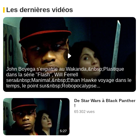
Les dernières vidéos
John Boyega s'expatrie au Wakanda,&nbsp;Plastique
dans la série "Flash", Will Ferrell
sera&nbsp;Manimal,&nbsp;Ethan Hawke voyage dans le
temps, le point sur&nbsp;Robopocalypse...
De Star Wars à Black Panther
!
65 302 vues
5:27