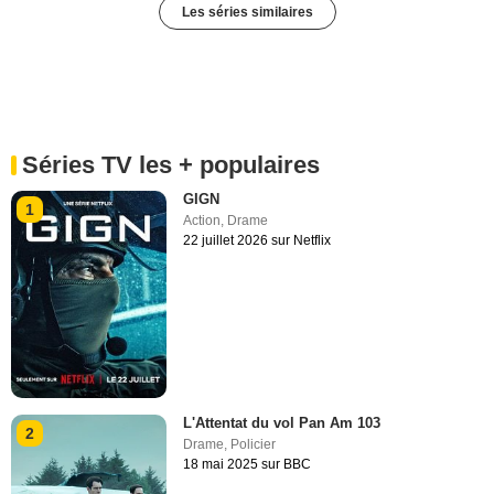
Les séries similaires
Séries TV les + populaires
GIGN
1
Action
,
Drame
22 juillet 2026 sur Netflix
L'Attentat du vol Pan Am 103
2
Drame
,
Policier
18 mai 2025 sur BBC