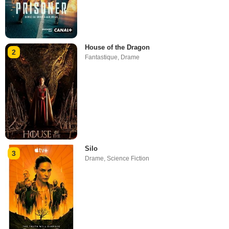
House of the Dragon
2
Fantastique
,
Drame
Silo
3
Drame
,
Science Fiction