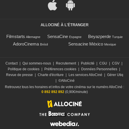
ALLOCINÉ À L'ÉTRANGER
Filmstarts
SensaCine
Beyazperde
Allemagne
Espagne
Turquie
AdoroCinema
Sensacine México
Brésil
Mexique
Contact
|
Qui sommes-nous
|
Recrutement
|
Publicité
|
CGU
|
CGV
|
Politique de cookies
|
Préférences cookies
|
Données Personnelles
|
Revue de presse
|
Charte d'écriture
|
Les services AlloCiné
|
Gérer Utiq
|
©AlloCiné
Retrouvez tous les horaires et infos de votre cinéma sur le numéro AlloCiné :
0 892 892 892
(0,90€/minute)