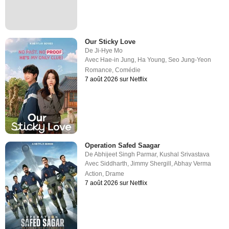
Our Sticky Love
De
Ji-Hye Mo
Avec
Hae-in Jung
,
Ha Young
,
Seo Jung-Yeon
Romance
,
Comédie
7 août 2026 sur Netflix
Operation Safed Saagar
De
Abhijeet Singh Parmar
,
Kushal Srivastava
Avec
Siddharth
,
Jimmy Shergill
,
Abhay Verma
Action
,
Drame
7 août 2026 sur Netflix