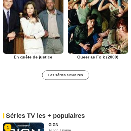
En quête de justice
Queer as Folk (2000)
Les séries similaires
Séries TV les + populaires
GIGN
1
Action
,
Drame