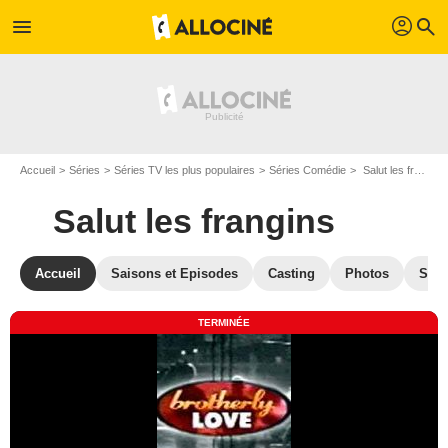
profil
menu
search
Accueil
Séries
Séries TV les plus populaires
Séries Comédie
Salut les frangins
Salut les frangins
Accueil
Saisons et Episodes
Casting
Photos
Séri
TERMINÉE