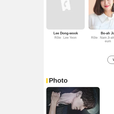
Lee Dong-wook
Bo-ah J
Rôle : Lee Yeon
Rôle : Nam Ji-ah 
eum
Photo