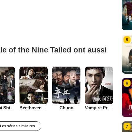
5
e of the Nine Tailed ont aussi
6
Minami Shineyo
Beethoven Virus
Chuno
Vampire Prosecutor
Les séries similaires
7