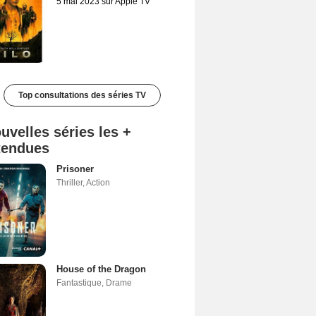
5 mai 2023 sur Apple TV
Top consultations des séries TV
uvelles séries les +
tendues
Prisoner
Thriller
,
Action
House of the Dragon
Fantastique
,
Drame