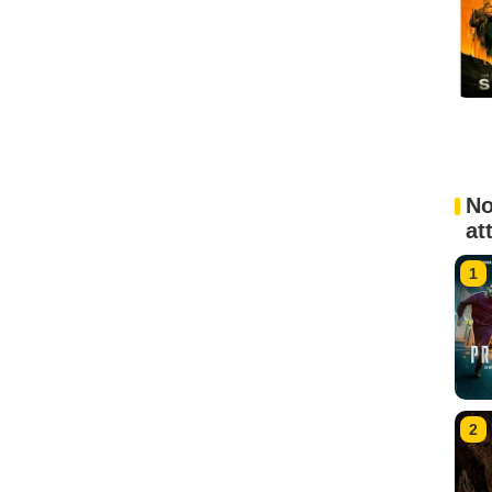
No
at
1
2