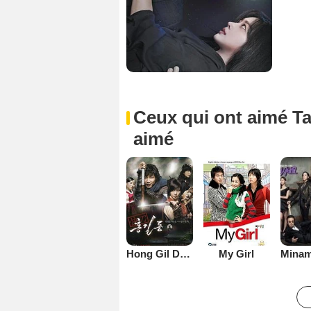
Ceux qui ont aimé Tal
aimé
Hong Gil Dong
My Girl