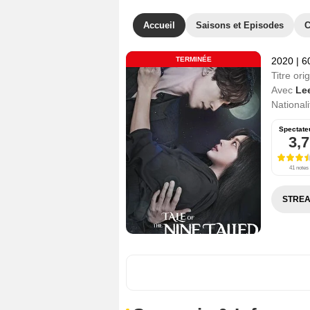
Accueil
Saisons et Episodes
C
TERMINÉE
2020
|
6
Titre orig
Avec
Le
Nationali
Spectate
3,7
41 notes
STREA