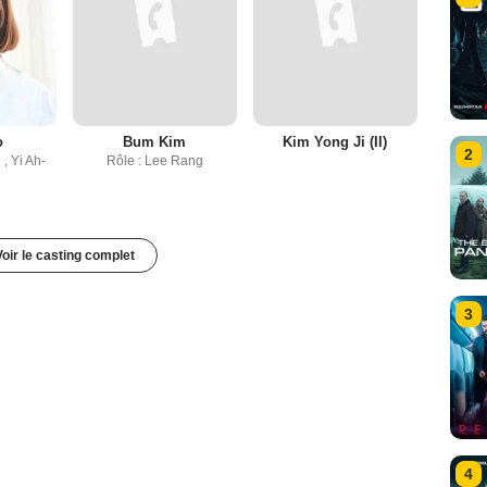
o
Bum Kim
Kim Yong Ji (II)
2
, Yi Ah-
Rôle : Lee Rang
Voir le casting complet
3
4