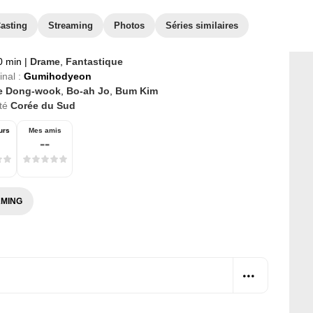
asting
Streaming
Photos
Séries similaires
0 min
|
Drame
,
Fantastique
inal :
Gumihodyeon
e Dong-wook
,
Bo-ah Jo
,
Bum Kim
té
Corée du Sud
urs
Mes amis
--
MING