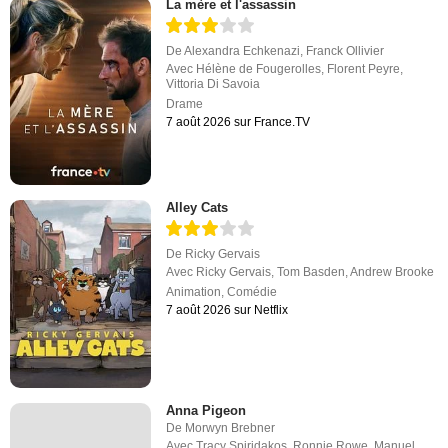
La mère et l'assassin
De
Alexandra Echkenazi
,
Franck Ollivier
Avec
Hélène de Fougerolles
,
Florent Peyre
,
Vittoria Di Savoia
Drame
7 août 2026 sur France.TV
Alley Cats
De
Ricky Gervais
Avec
Ricky Gervais
,
Tom Basden
,
Andrew Brooke
Animation
,
Comédie
7 août 2026 sur Netflix
Anna Pigeon
De
Morwyn Brebner
Avec
Tracy Spiridakos
,
Ronnie Rowe
,
Manuel