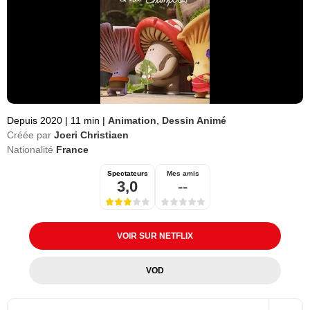
Depuis 2020
|
11 min
|
Animation
,
Dessin Animé
Créée par
Joeri Christiaen
Nationalité
France
Spectateurs
Mes amis
3,0
--
VOIR SUR NETFLIX
VOD