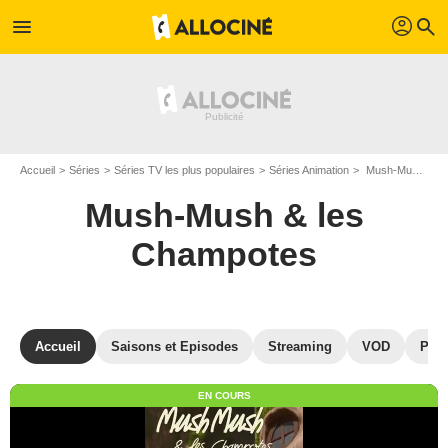
profil
menu
search
Accueil
Séries
Séries TV les plus populaires
Séries Animation
Mush-Mush & les Champotes
Mush-Mush & les
Champotes
Accueil
Saisons et Episodes
Streaming
VOD
Pho
EN COURS