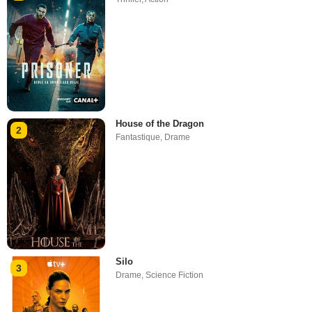
House of the Dragon
2
Fantastique
,
Drame
Silo
3
Drame
,
Science Fiction