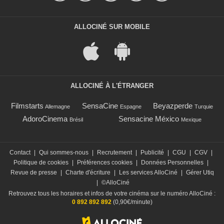
ALLOCINÉ SUR MOBILE
ALLOCINÉ À L'ÉTRANGER
Filmstarts
SensaCine
Beyazperde
Allemagne
Espagne
Turquie
AdoroCinema
Sensacine México
Brésil
Mexique
Contact
|
Qui sommes-nous
|
Recrutement
|
Publicité
|
CGU
|
CGV
|
Politique de cookies
|
Préférences cookies
|
Données Personnelles
|
Revue de presse
|
Charte d'écriture
|
Les services AlloCiné
|
Gérer Utiq
|
©AlloCiné
Retrouvez tous les horaires et infos de votre cinéma sur le numéro AlloCiné :
0 892 892 892
(0,90€/minute)