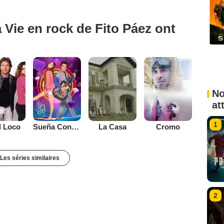
 Vie en rock de Fito Páez ont
No
at
1
el Loco
Sueña Conmigo
La Casa
Cromo
Les séries similaires
2