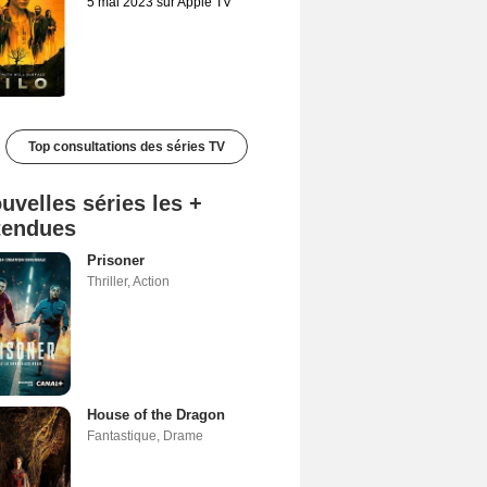
5 mai 2023 sur Apple TV
Top consultations des séries TV
uvelles séries les +
tendues
Prisoner
Thriller
,
Action
House of the Dragon
Fantastique
,
Drame