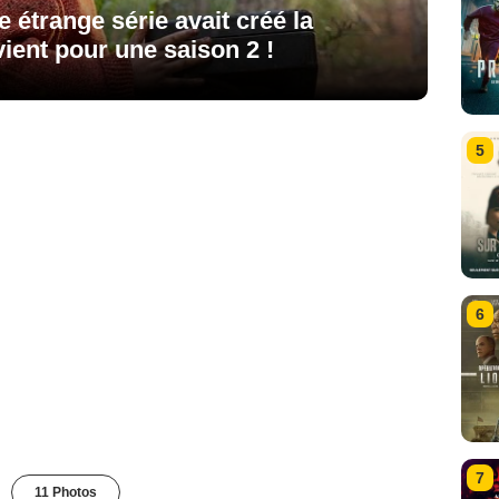
e étrange série avait créé la
vient pour une saison 2 !
5
6
7
11 Photos