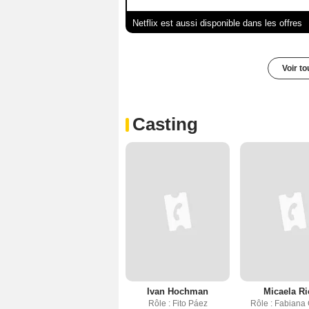
Netflix est aussi disponible dans les offres
Voir t
Casting
Ivan Hochman
Micaela Ri
Rôle : Fito Páez
Rôle : Fabiana 