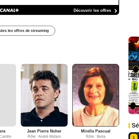
Découvrir les offres
outes les offres de streaming
Sé
era
Jean Pierre Noher
Mirella Pascual
Cantilo
Rôle : André Midani
Rôle : Belia
1