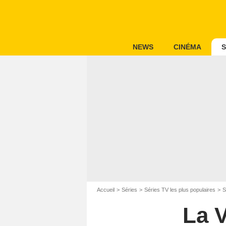
NEWS
CINÉMA
S
Accueil
Séries
Séries TV les plus populaires
S
La V