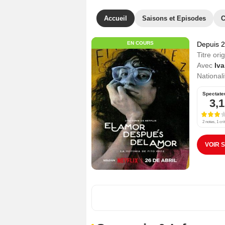
Accueil
Saisons et Episodes
C
EN COURS
Depuis 
Titre orig
Avec
Iv
Nationali
Spectate
3,1
2 notes, 1 cri
VOIR 