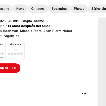
asting
News
Critiques
Streaming
Photos
Séries sim
2023
|
40 min
|
Biopic
,
Drame
inal :
El amor después del amor
an Hochman
,
Micaela Riera
,
Jean Pierre Noher
té
Argentine
urs
Mes amis
--
tique
SUR NETFLIX