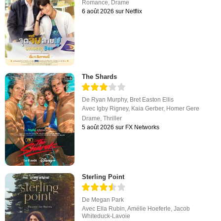
Romance
,
Drame
6 août 2026 sur Netflix
The Shards
De
Ryan Murphy
,
Bret Easton Ellis
Avec
Igby Rigney
,
Kaia Gerber
,
Homer Gere
Drame
,
Thriller
5 août 2026 sur FX Networks
Sterling Point
De
Megan Park
Avec
Ella Rubin
,
Amélie Hoeferle
,
Jacob
Whiteduck-Lavoie