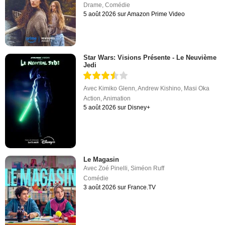
Drame
,
Comédie
5 août 2026 sur Amazon Prime Video
Star Wars: Visions Présente - Le Neuvième
Jedi
Avec
Kimiko Glenn
,
Andrew Kishino
,
Masi Oka
Action
,
Animation
5 août 2026 sur Disney+
Le Magasin
Avec
Zoé Pinelli
,
Siméon Ruff
Comédie
3 août 2026 sur France.TV