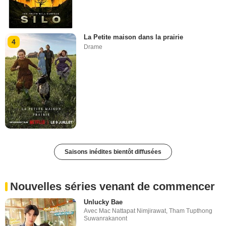
La Petite maison dans la prairie
4
Drame
Saisons inédites bientôt diffusées
Nouvelles séries venant de commencer
Unlucky Bae
Avec
Mac Nattapat Nimjirawat
,
Tham Tupthong
Suwanrakanont