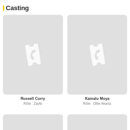
Casting
Russell Curry
Kainalu Moya
Rôle : Zayto
Rôle : Ollie Akana