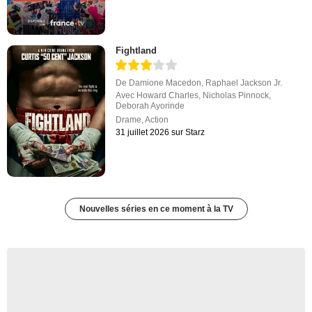
Fightland
De
Damione Macedon
,
Raphael Jackson Jr.
Avec
Howard Charles
,
Nicholas Pinnock
,
Deborah Ayorinde
Drame
,
Action
31 juillet 2026 sur Starz
Nouvelles séries en ce moment à la TV