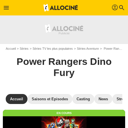
profil
menu
search
Accueil
Séries
Séries TV les plus populaires
Séries Aventure
Power Rangers Dino Fury
Power Rangers Dino
Fury
Accueil
Saisons et Episodes
Casting
News
Strea
EN COURS