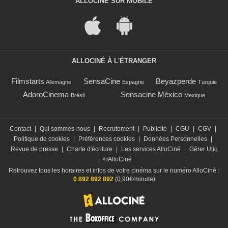
ALLOCINÉ SUR MOBILE
ALLOCINÉ À L'ÉTRANGER
Filmstarts
SensaCine
Beyazperde
Allemagne
Espagne
Turquie
AdoroCinema
Sensacine México
Brésil
Mexique
Contact
|
Qui sommes-nous
|
Recrutement
|
Publicité
|
CGU
|
CGV
|
Politique de cookies
|
Préférences cookies
|
Données Personnelles
|
Revue de presse
|
Charte d'écriture
|
Les services AlloCiné
|
Gérer Utiq
|
©AlloCiné
Retrouvez tous les horaires et infos de votre cinéma sur le numéro AlloCiné :
0 892 892 892
(0,90€/minute)