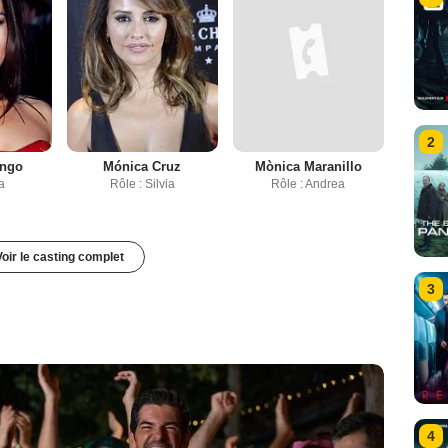
2
engo
Mónica Cruz
Mònica Maranillo
la
Rôle : Silvia
Rôle : Andrea
Voir le casting complet
3
4