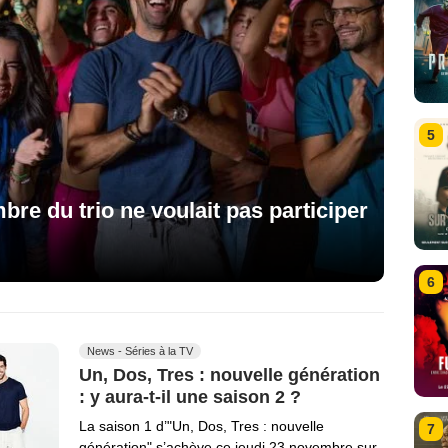
5
bre du trio ne voulait pas participer
6
News - Séries à la TV
Un, Dos, Tres : nouvelle génération
: y aura-t-il une saison 2 ?
La saison 1 d’"Un, Dos, Tres : nouvelle
7
génération" s’achève ce jeudi 23 novembre sur