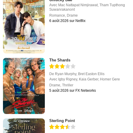
Avec
Mac Nattapat Nimjirawat
,
Tham Tupthong
Suwanrakanont
Romance
,
Drame
6 août 2026 sur Netflix
The Shards
De
Ryan Murphy
,
Bret Easton Ellis
Avec
Igby Rigney
,
Kaia Gerber
,
Homer Gere
Drame
,
Thriller
5 août 2026 sur FX Networks
Sterling Point