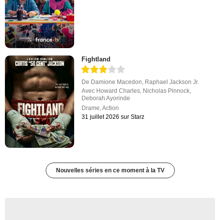
Fightland
De
Damione Macedon
,
Raphael Jackson Jr.
Avec
Howard Charles
,
Nicholas Pinnock
,
Deborah Ayorinde
Drame
,
Action
31 juillet 2026 sur Starz
Nouvelles séries en ce moment à la TV