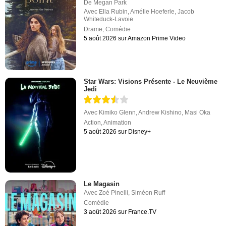
De
Megan Park
Avec
Ella Rubin
,
Amélie Hoeferle
,
Jacob
Whiteduck-Lavoie
Drame
,
Comédie
5 août 2026 sur Amazon Prime Video
Star Wars: Visions Présente - Le Neuvième
Jedi
Avec
Kimiko Glenn
,
Andrew Kishino
,
Masi Oka
Action
,
Animation
5 août 2026 sur Disney+
Le Magasin
Avec
Zoé Pinelli
,
Siméon Ruff
Comédie
3 août 2026 sur France.TV