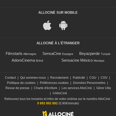
ALLOCINÉ SUR MOBILE
ALLOCINÉ À L'ÉTRANGER
Filmstarts
SensaCine
Beyazperde
Allemagne
Espagne
Turquie
AdoroCinema
Sensacine México
Brésil
Mexique
Contact
|
Qui sommes-nous
|
Recrutement
|
Publicité
|
CGU
|
CGV
|
Politique de cookies
|
Préférences cookies
|
Données Personnelles
|
Revue de presse
|
Charte d'écriture
|
Les services AlloCiné
|
Gérer Utiq
|
©AlloCiné
Retrouvez tous les horaires et infos de votre cinéma sur le numéro AlloCiné :
0 892 892 892
(0,90€/minute)