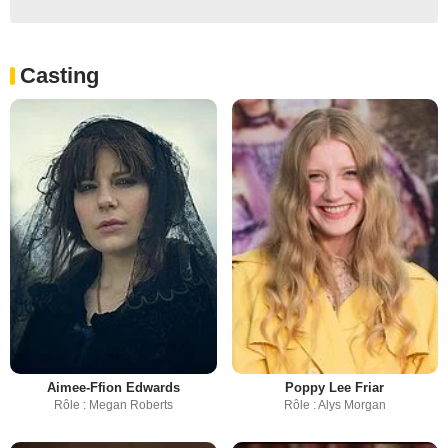
Casting
Aimee-Ffion Edwards
Poppy Lee Friar
Rôle : Megan Roberts
Rôle : Alys Morgan