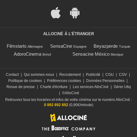
ALLOCINÉ À L'ÉTRANGER
Filmstarts
SensaCine
Beyazperde
Allemagne
Espagne
Turquie
AdoroCinema
Sensacine México
Brésil
Mexique
Contact
|
Qui sommes-nous
|
Recrutement
|
Publicité
|
CGU
|
CGV
|
Politique de cookies
|
Préférences cookies
|
Données Personnelles
|
Revue de presse
|
Charte d'écriture
|
Les services AlloCiné
|
Gérer Utiq
|
©AlloCiné
Retrouvez tous les horaires et infos de votre cinéma sur le numéro AlloCiné :
0 892 892 892
(0,90€/minute)