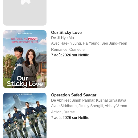
Our Sticky Love
De
Ji-Hye Mo
Avec
Hae-in Jung
,
Ha Young
,
Seo Jung-Yeon
Romance
,
Comédie
7 août 2026 sur Netflix
Operation Safed Saagar
De
Abhijeet Singh Parmar
,
Kushal Srivastava
Avec
Siddharth
,
Jimmy Shergill
,
Abhay Verma
Action
,
Drame
7 août 2026 sur Netflix