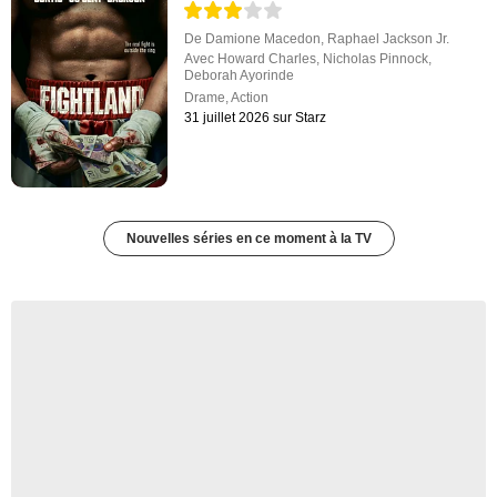
De
Damione Macedon
,
Raphael Jackson Jr.
Avec
Howard Charles
,
Nicholas Pinnock
,
Deborah Ayorinde
Drame
,
Action
31 juillet 2026 sur Starz
Nouvelles séries en ce moment à la TV