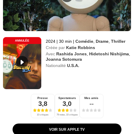
ANNULÉE
2024
|
30 min
|
Comédie
,
Drame
,
Thriller
Créée par
Katie Robbins
Avec
Rashida Jones
,
Hidetoshi Nishijima
,
Joanna Sotomura
Nationalité
U.S.A.
Presse
Spectateurs
Mes amis
3,8
3,0
--
10 critiques
79 notes, 10 critiques
VOIR SUR APPLE TV