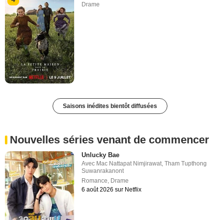
Drame
Saisons inédites bientôt diffusées
Nouvelles séries venant de commencer
Unlucky Bae
Avec
Mac Nattapat Nimjirawat
,
Tham Tupthong
Suwanrakanont
Romance
,
Drame
6 août 2026 sur Netflix