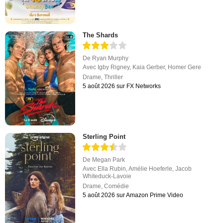
The Shards
De
Ryan Murphy
Avec
Igby Rigney
,
Kaia Gerber
,
Homer Gere
Drame
,
Thriller
5 août 2026 sur FX Networks
Sterling Point
De
Megan Park
Avec
Ella Rubin
,
Amélie Hoeferle
,
Jacob
Whiteduck-Lavoie
Drame
,
Comédie
5 août 2026 sur Amazon Prime Video