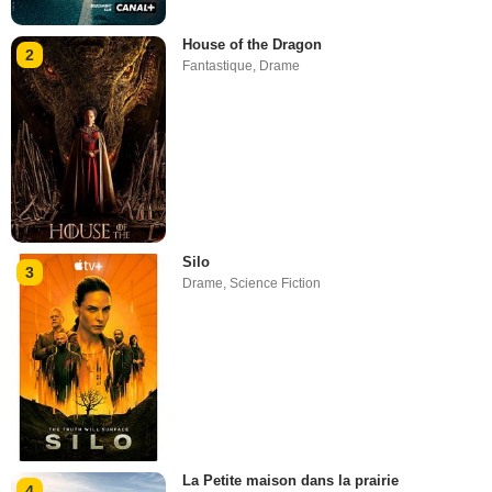
House of the Dragon
2
Fantastique
,
Drame
Silo
3
Drame
,
Science Fiction
La Petite maison dans la prairie
4