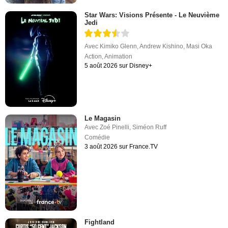
Star Wars: Visions Présente - Le Neuvième
Jedi
Avec
Kimiko Glenn
,
Andrew Kishino
,
Masi Oka
Action
,
Animation
5 août 2026 sur Disney+
Le Magasin
Avec
Zoé Pinelli
,
Siméon Ruff
Comédie
3 août 2026 sur France.TV
Fightland