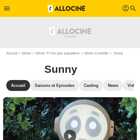
profil
menu
search
Accueil
Séries
Séries TV les plus populaires
Séries Comédie
Sunny
Sunny
Accueil
Saisons et Episodes
Casting
News
Vidéo