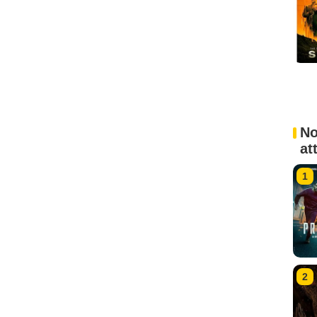
No
at
1
2