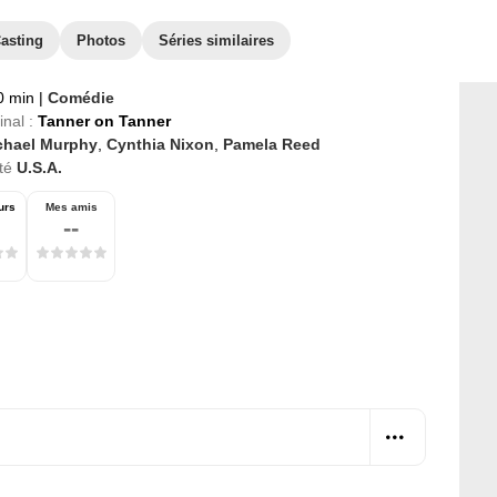
asting
Photos
Séries similaires
0 min
|
Comédie
inal :
Tanner on Tanner
chael Murphy
,
Cynthia Nixon
,
Pamela Reed
té
U.S.A.
urs
Mes amis
--