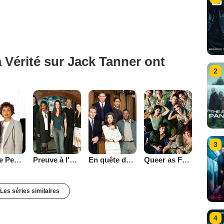
 Vérité sur Jack Tanner ont
2
3
Preuve à l'appui
En quête de justice
Queer as Folk (2000)
For the People (2002)
Les séries similaires
4