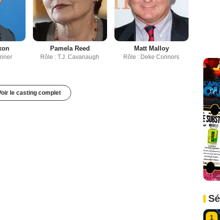
xon
Pamela Reed
Matt Malloy
anner
Rôle : T.J. Cavanaugh
Rôle : Deke Connors
Voir le casting complet
Sé
1