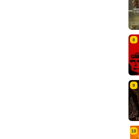
8
9
10