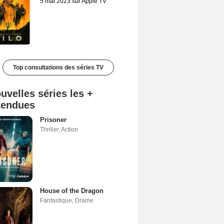
5 mai 2023 sur Apple TV
Top consultations des séries TV
uvelles séries les +
tendues
Prisoner
Thriller
,
Action
House of the Dragon
Fantastique
,
Drame