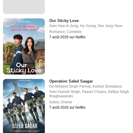
Our Sticky Love
Avec
Hae-in Jung
,
Ha Young
,
Seo Jung-Yeon
Romance
,
Comédie
7 août 2026 sur Netflix
Operation Safed Saagar
De
Abhijeet Singh Parmar
,
Kushal Srivastava
Avec
Harssh Singh
,
Pawan Chopra
,
Adittya Singh
Rraghuwanshi
Action
,
Drame
7 août 2026 sur Netflix