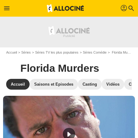
profil
menu
search
Accueil
Séries
Séries TV les plus populaires
Séries Comédie
Florida Murders
Florida Murders
Accueil
Saisons et Episodes
Casting
Vidéos
Crit