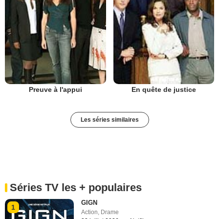
Preuve à l'appui
En quête de justice
Les séries similaires
Séries TV les + populaires
GIGN
1
Action
,
Drame