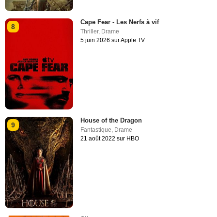
Cape Fear - Les Nerfs à vif
8
Thriller
,
Drame
5 juin 2026 sur Apple TV
House of the Dragon
9
Fantastique
,
Drame
21 août 2022 sur HBO