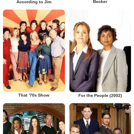
Becker
According to Jim
That '70s Show
For the People (2002)