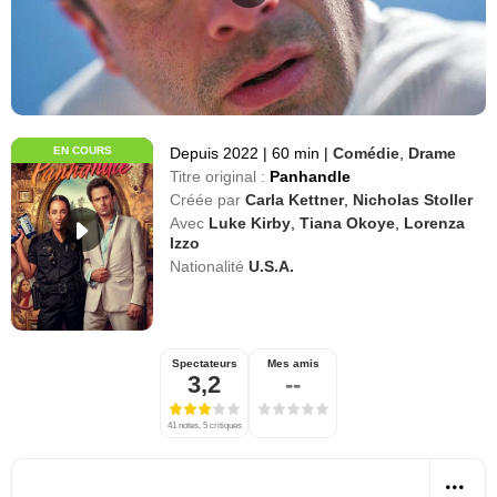
EN COURS
Depuis 2022
|
60 min
|
Comédie
,
Drame
Titre original :
Panhandle
Créée par
Carla Kettner
,
Nicholas Stoller
Avec
Luke Kirby
,
Tiana Okoye
,
Lorenza
Izzo
Nationalité
U.S.A.
Spectateurs
Mes amis
3,2
--
41 notes, 5 critiques