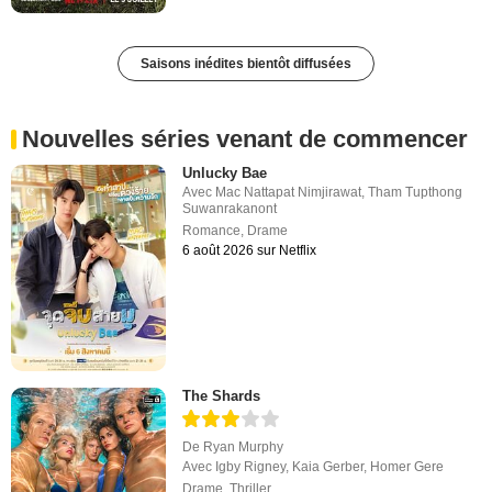
Saisons inédites bientôt diffusées
Nouvelles séries venant de commencer
Unlucky Bae
Avec
Mac Nattapat Nimjirawat
,
Tham Tupthong
Suwanrakanont
Romance
,
Drame
6 août 2026 sur Netflix
The Shards
De
Ryan Murphy
Avec
Igby Rigney
,
Kaia Gerber
,
Homer Gere
Drame
,
Thriller