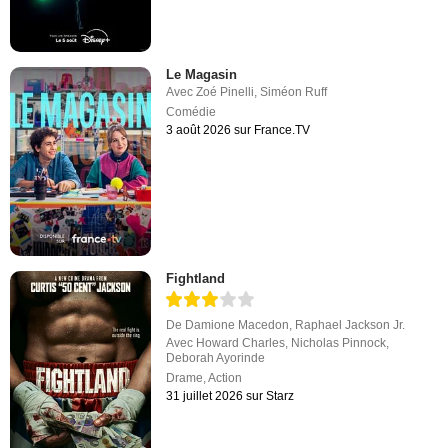
Le Magasin
Avec
Zoé Pinelli
,
Siméon Ruff
Comédie
3 août 2026 sur France.TV
Fightland
De
Damione Macedon
,
Raphael Jackson Jr.
Avec
Howard Charles
,
Nicholas Pinnock
,
Deborah Ayorinde
Drame
,
Action
31 juillet 2026 sur Starz