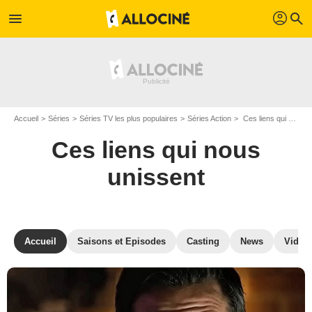
profil
menu
search
Accueil
Séries
Séries TV les plus populaires
Séries Action
Ces liens qui nous unissent
Ces liens qui nous
unissent
Accueil
Saisons et Episodes
Casting
News
Vidéo