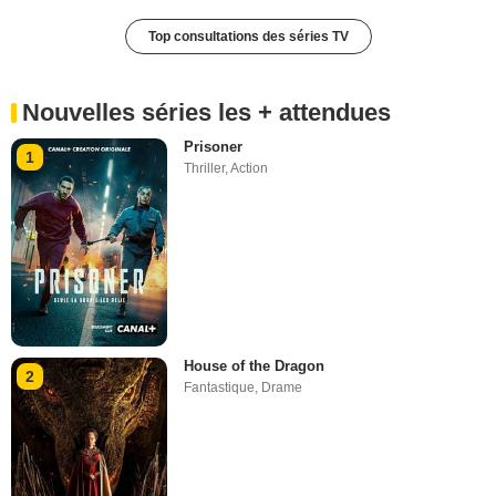
Top consultations des séries TV
Nouvelles séries les + attendues
Prisoner
1
Thriller
,
Action
House of the Dragon
2
Fantastique
,
Drame