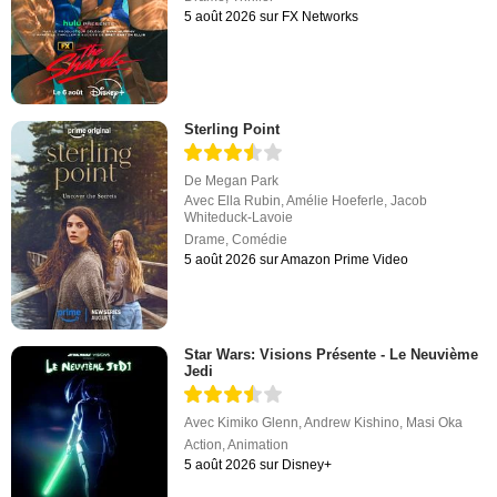
5 août 2026 sur FX Networks
Sterling Point
De
Megan Park
Avec
Ella Rubin
,
Amélie Hoeferle
,
Jacob
Whiteduck-Lavoie
Drame
,
Comédie
5 août 2026 sur Amazon Prime Video
Star Wars: Visions Présente - Le Neuvième
Jedi
Avec
Kimiko Glenn
,
Andrew Kishino
,
Masi Oka
Action
,
Animation
5 août 2026 sur Disney+