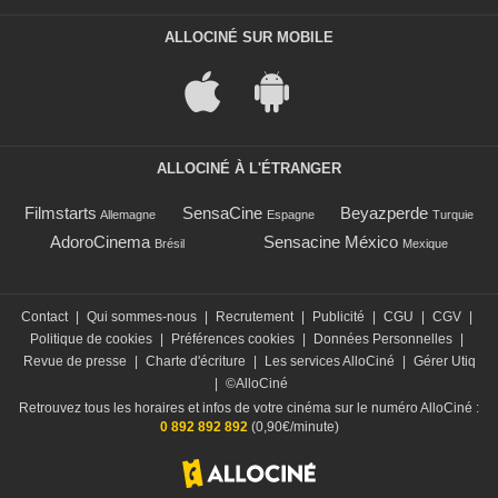
ALLOCINÉ SUR MOBILE
ALLOCINÉ À L'ÉTRANGER
Filmstarts
SensaCine
Beyazperde
Allemagne
Espagne
Turquie
AdoroCinema
Sensacine México
Brésil
Mexique
Contact
|
Qui sommes-nous
|
Recrutement
|
Publicité
|
CGU
|
CGV
|
Politique de cookies
|
Préférences cookies
|
Données Personnelles
|
Revue de presse
|
Charte d'écriture
|
Les services AlloCiné
|
Gérer Utiq
|
©AlloCiné
Retrouvez tous les horaires et infos de votre cinéma sur le numéro AlloCiné :
0 892 892 892
(0,90€/minute)