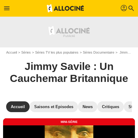
profil
menu
search
Accueil
Séries
Séries TV les plus populaires
Séries Documentaire
Jimmy Savile : Un Cauchemar Britannique
Jimmy Savile : Un
Cauchemar Britannique
Accueil
Saisons et Episodes
News
Critiques
Stre
MINI-SÉRIE