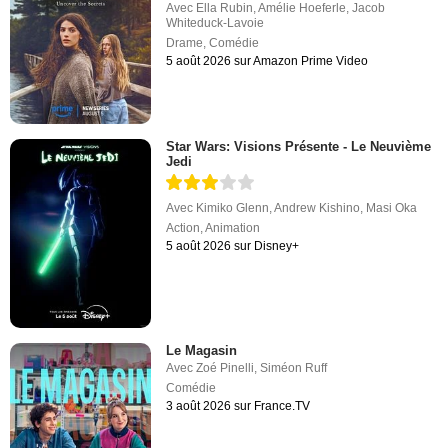
Avec
Ella Rubin
,
Amélie Hoeferle
,
Jacob
Whiteduck-Lavoie
Drame
,
Comédie
5 août 2026 sur Amazon Prime Video
Star Wars: Visions Présente - Le Neuvième
Jedi
Avec
Kimiko Glenn
,
Andrew Kishino
,
Masi Oka
Action
,
Animation
5 août 2026 sur Disney+
Le Magasin
Avec
Zoé Pinelli
,
Siméon Ruff
Comédie
3 août 2026 sur France.TV