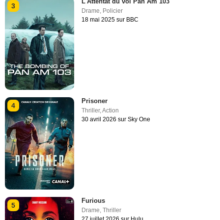
L'Attentat du vol Pan Am 103
3
Drame
,
Policier
18 mai 2025 sur BBC
Prisoner
4
Thriller
,
Action
30 avril 2026 sur Sky One
Furious
5
Drame
,
Thriller
27 juillet 2026 sur Hulu