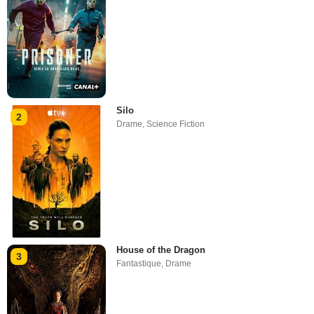
Silo
2
Drame
,
Science Fiction
House of the Dragon
3
Fantastique
,
Drame