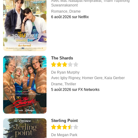
Avec
Mac Nattapat Nimjirawat
,
Tham Tupthong
Suwanrakanont
Romance
,
Drame
6 août 2026 sur Netflix
The Shards
De
Ryan Murphy
Avec
Igby Rigney
,
Homer Gere
,
Kaia Gerber
Drame
,
Thriller
5 août 2026 sur FX Networks
Sterling Point
De
Megan Park