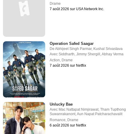
Drame
7 août 2026 sur USA Network Inc.
Operation Safed Saagar
De
Abhijeet Singh Parmar
,
Kushal Srivastava
Avec
Siddharth
,
Jimmy Shergill
,
Abhay Verma
Action
,
Drame
7 août 2026 sur Netflix
Unlucky Bae
Avec
Mac Nattapat Nimjirawat
,
Tham Tupthong
Suwanrakanont
,
Aun Napat Patcharachavalit
Romance
,
Drame
6 août 2026 sur Netflix