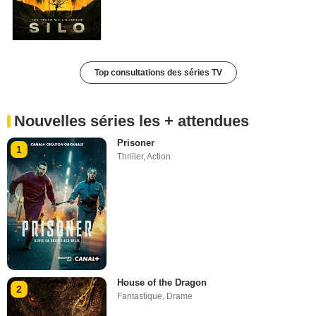
Top consultations des séries TV
Nouvelles séries les + attendues
Prisoner
1
Thriller
,
Action
House of the Dragon
2
Fantastique
,
Drame