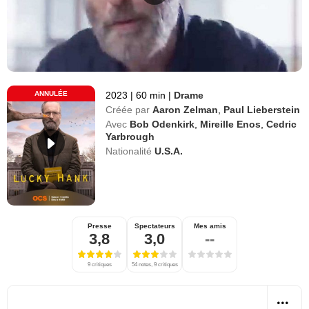
ANNULÉE
2023
|
60 min
|
Drame
Créée par
Aaron Zelman
,
Paul Lieberstein
Avec
Bob Odenkirk
,
Mireille Enos
,
Cedric
Yarbrough
Nationalité
U.S.A.
Presse
Spectateurs
Mes amis
3,8
3,0
--
9 critiques
54 notes, 9 critiques