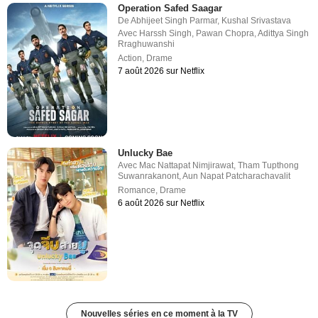
Operation Safed Saagar
De
Abhijeet Singh Parmar
,
Kushal Srivastava
Avec
Harssh Singh
,
Pawan Chopra
,
Adittya Singh
Rraghuwanshi
Action
,
Drame
7 août 2026 sur Netflix
Unlucky Bae
Avec
Mac Nattapat Nimjirawat
,
Tham Tupthong
Suwanrakanont
,
Aun Napat Patcharachavalit
Romance
,
Drame
6 août 2026 sur Netflix
Nouvelles séries en ce moment à la TV