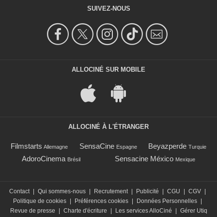
SUIVEZ-NOUS
ALLOCINÉ SUR MOBILE
ALLOCINÉ À L'ÉTRANGER
Filmstarts
SensaCine
Beyazperde
Allemagne
Espagne
Turquie
AdoroCinema
Sensacine México
Brésil
Mexique
Contact
|
Qui sommes-nous
|
Recrutement
|
Publicité
|
CGU
|
CGV
|
Politique de cookies
|
Préférences cookies
|
Données Personnelles
|
Revue de presse
|
Charte d'écriture
|
Les services AlloCiné
|
Gérer Utiq