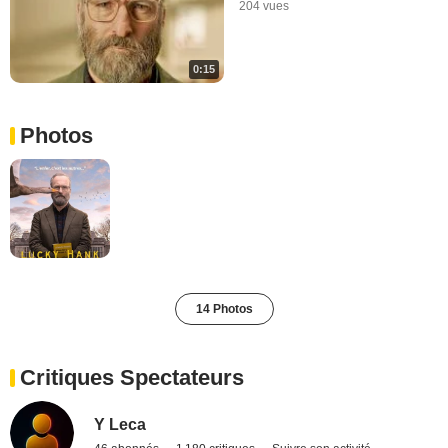
204 vues
0:15
Photos
14 Photos
Critiques Spectateurs
Y Leca