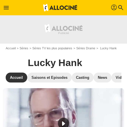
profil
menu
search
Accueil
Séries
Séries TV les plus populaires
Séries Drame
Lucky Hank
Lucky Hank
Accueil
Saisons et Episodes
Casting
News
Vidéo