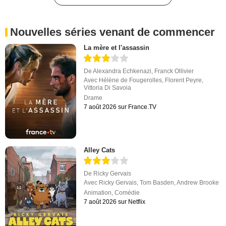
Nouvelles séries venant de commencer
La mère et l'assassin
De
Alexandra Echkenazi
,
Franck Ollivier
Avec
Hélène de Fougerolles
,
Florent Peyre
,
Vittoria Di Savoia
Drame
7 août 2026 sur France.TV
Alley Cats
De
Ricky Gervais
Avec
Ricky Gervais
,
Tom Basden
,
Andrew Brooke
Animation
,
Comédie
7 août 2026 sur Netflix