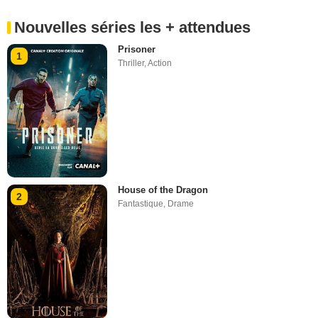
Nouvelles séries les + attendues
Prisoner
1
Thriller
,
Action
House of the Dragon
2
Fantastique
,
Drame