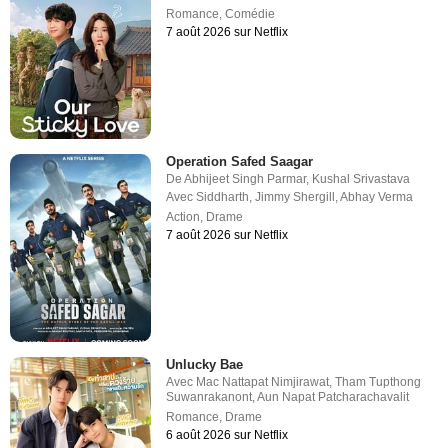
Romance
,
Comédie
7 août 2026 sur Netflix
Operation Safed Saagar
De
Abhijeet Singh Parmar
,
Kushal Srivastava
Avec
Siddharth
,
Jimmy Shergill
,
Abhay Verma
Action
,
Drame
7 août 2026 sur Netflix
Unlucky Bae
Avec
Mac Nattapat Nimjirawat
,
Tham Tupthong
Suwanrakanont
,
Aun Napat Patcharachavalit
Romance
,
Drame
6 août 2026 sur Netflix