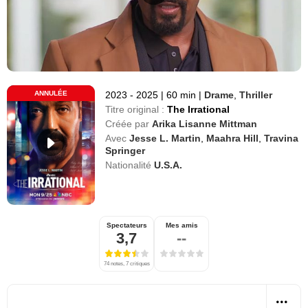
ANNULÉE
2023 - 2025
|
60 min
|
Drame
,
Thriller
Titre original :
The Irrational
Créée par
Arika Lisanne Mittman
Avec
Jesse L. Martin
,
Maahra Hill
,
Travina
Springer
Nationalité
U.S.A.
Spectateurs
Mes amis
3,7
--
74 notes, 7 critiques