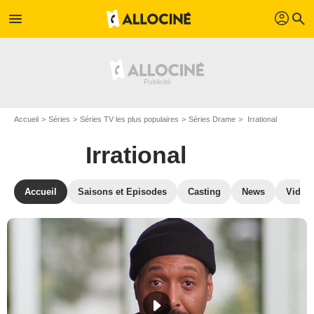
profil
menu
search
Accueil
Séries
Séries TV les plus populaires
Séries Drame
Irrational
Irrational
Accueil
Saisons et Episodes
Casting
News
Vidéo