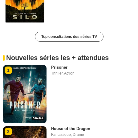
Top consultations des séries TV
Nouvelles séries les + attendues
Prisoner
1
Thriller
,
Action
House of the Dragon
2
Fantastique
,
Drame