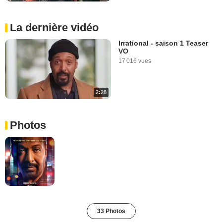
La dernière vidéo
Irrational - saison 1 Teaser
VO
17 016 vues
2:28
Photos
33 Photos