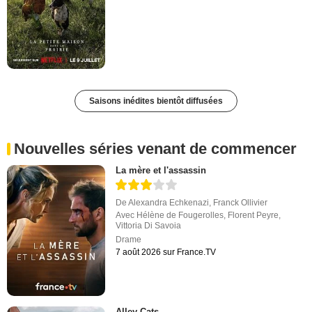
Saisons inédites bientôt diffusées
Nouvelles séries venant de commencer
La mère et l'assassin
De
Alexandra Echkenazi
,
Franck Ollivier
Avec
Hélène de Fougerolles
,
Florent Peyre
,
Vittoria Di Savoia
Drame
7 août 2026 sur France.TV
Alley Cats